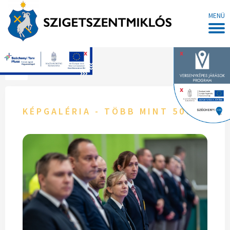
MENÜ
x
x
Főoldal
x
KÉPGALÉRIA - TÖBB MINT 500 VERS