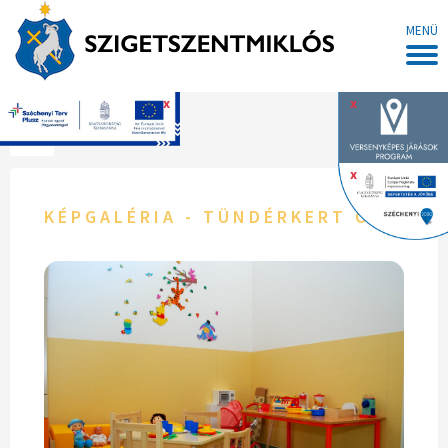
MENÜ
x
x
Főoldal
x
KÉPGALÉRIA - TÜNDÉRKERT ÓVODA 