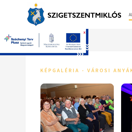
A
x
Főoldal
KÉPGALÉRIA - VÁROSI ANYÁ