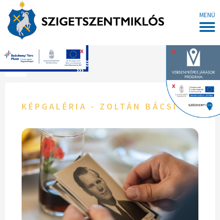
MENÜ
x
x
Főoldal
x
KÉPGALÉRIA - ZOLTÁN BÁCSI 95 ÉVE