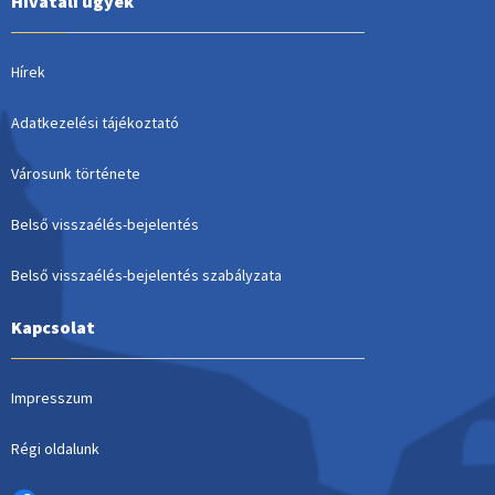
Hivatali ügyek
Hírek
Adatkezelési tájékoztató
Városunk története
Belső visszaélés-bejelentés
Belső visszaélés-bejelentés szabályzata
Kapcsolat
Impresszum
Régi oldalunk