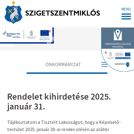
MENÜ
x
x
Főoldal
x
ÖNKORMÁNYZAT
Polgármester
Rendelet kihirdetése 2025.
Alpolgármester
január 31.
Jegyző
Tájékoztatom a Tisztelt Lakosságot, hogy a Képviselő-
Aljegyző
testület 2025. január 30-ai rendes ülésén az alábbi