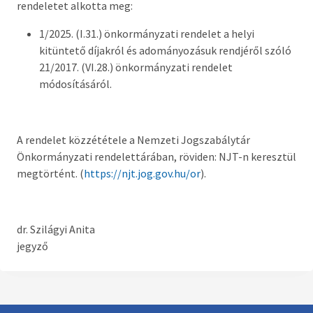
rendeletet alkotta meg:
Országgyűlési képviselő
1/2025. (I.31.) önkormányzati rendelet a helyi
Képviselő-testület tagok és munkatervek
kitüntető díjakról és adományozásuk rendjéről szóló
21/2017. (VI.28.) önkormányzati rendelet
Képviselő-testületi és bizottsági ülések
módosításáról.
anyagai
Hatályos rendelettár >
A rendelet közzététele a Nemzeti Jogszabálytár
Képviselő-testületi tagok önéletrajzai,
Önkormányzati rendelettárában, röviden: NJT-n keresztül
vagyonnyilatkozatok
megtörtént. (
https://njt.jog.gov.hu/or
).
Bizottságok
dr. Szilágyi Anita
Rendeletek kihirdetése
jegyző
Nemzetiségi Önkormányzatok
Koncepciók