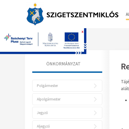
A
x
Főoldal
ÖNKORMÁNYZAT
Re
Tájé
Polgármester
aláb
Alpolgármester
Jegyző
Aljegyző