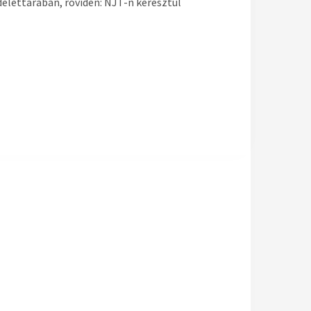
elettárában, röviden: NJT-n keresztül