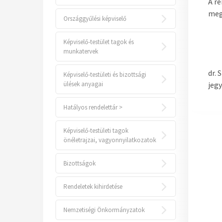
A r
meg
Országgyűlési képviselő
Képviselő-testület tagok és
munkatervek
dr. 
Képviselő-testületi és bizottsági
ülések anyagai
jeg
Hatályos rendelettár >
Képviselő-testületi tagok
önéletrajzai, vagyonnyilatkozatok
Bizottságok
Rendeletek kihirdetése
Nemzetiségi Önkormányzatok