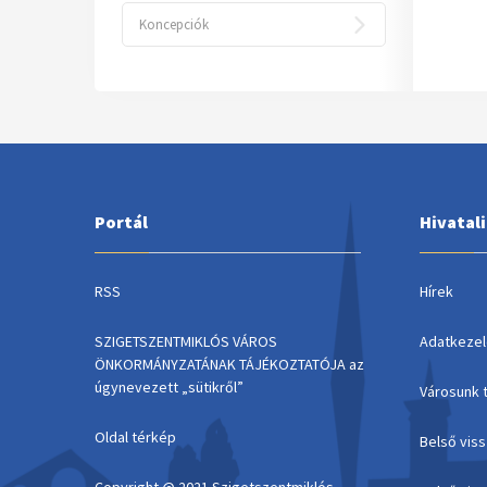
Koncepciók
Portál
Hivatal
RSS
Hírek
SZIGETSZENTMIKLÓS VÁROS
Adatkezel
ÖNKORMÁNYZATÁNAK TÁJÉKOZTATÓJA az
úgynevezett „sütikről”
Városunk 
Oldal térkép
Belső vis