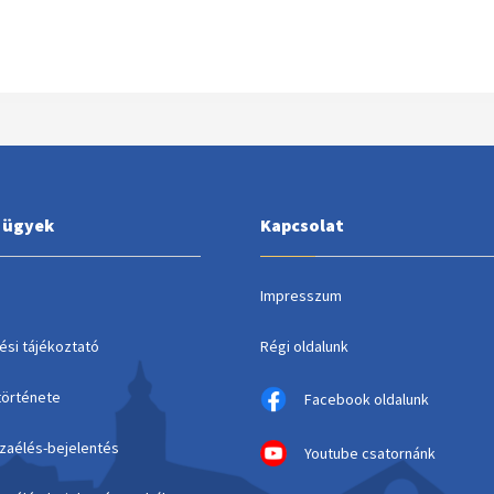
i ügyek
Kapcsolat
Impresszum
ési tájékoztató
Régi oldalunk
története
Facebook oldalunk
szaélés-bejelentés
Youtube csatornánk