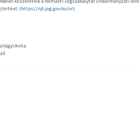
endelet közzététele a Nemzeti Jogszabálytár Önkormányzati rend
történt. (
https://njt.jog.gov.hu/or
).
Szilágyi Anita
yző