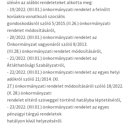
ülésén az alábbi rendeleteket alkotta meg:
Országgyűlési képviselő
- 19/2022. (XII.01.) önkormányzati rendelet a felnőtt
korúakra vonatkozó szociális
Képviselő-testület tagok és munkatervek
gondoskodásról szóló 5/2015.(II.26.) önkormányzati
Képviselő-testületi és bizottsági ülések
rendelet módosításáról,
anyagai
- 20/2022. (XII.01.) önkormányzati rendelet az
Önkormányzat vagyonáról szóló 8/2013.
Hatályos rendelettár >
(III.28.) önkormányzati rendelet módosításáról,
- 21/2022. (XII.01.) önkormányzati rendelet az
Képviselő-testületi tagok önéletrajzai,
Átláthatósági Szabályzatról,
vagyonnyilatkozatok
- 22/2022. (XII.01.) önkormányzati rendelet az egyes helyi
adókról szóló 21/2014. (XI.
Bizottságok
27.) önkormányzati rendelet módosításáról szóló 18/2022.
(X. 28.) önkormányzati
Rendeletek kihirdetése
rendelet eltérő szöveggel történő hatályba léptetéséről,
- 23/2022. (XII.01.) önkormányzati rendelet az egyes
Nemzetiségi Önkormányzatok
pénzügyi tárgyú rendeletek
hatályon kívül helyezéséről.
Koncepciók