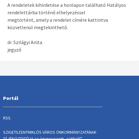
A rendeletek kihirdetése a honlapon található Hatályos
rendelettárba történő elhelyezéssel
megtörtént, amely a rendelet címére kattintva
közvetlenül megtekinthető.
dr. Szilágyi Anita
jegyző
Portál
RSS
SZIGETSZENTMIKLÓS VÁROS ÖNKORMÁNYZATÁNAK
TÁJÉKOZTATÓJA az úgynevezett „sütikről”