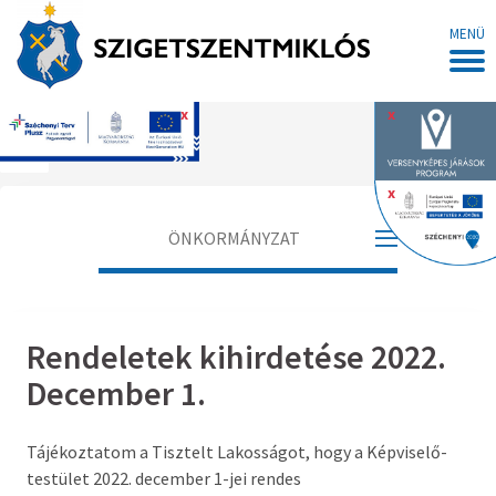
MENÜ
x
x
Főoldal
x
ÖNKORMÁNYZAT
Polgármester
Rendeletek kihirdetése 2022.
Alpolgármester
December 1.
Jegyző
Tájékoztatom a Tisztelt Lakosságot, hogy a Képviselő-
Aljegyző
testület 2022. december 1-jei rendes