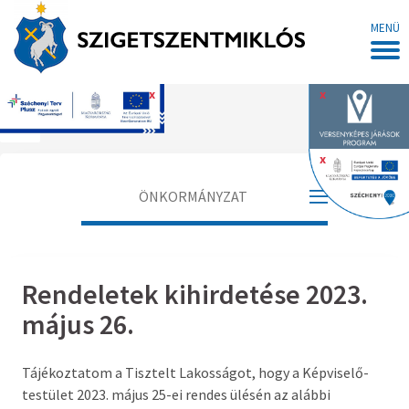
MENÜ
x
x
Főoldal
x
ÖNKORMÁNYZAT
Polgármester
Rendeletek kihirdetése 2023.
Alpolgármester
május 26.
Jegyző
Tájékoztatom a Tisztelt Lakosságot, hogy a Képviselő-
Aljegyző
testület 2023. május 25-ei rendes ülésén az alábbi