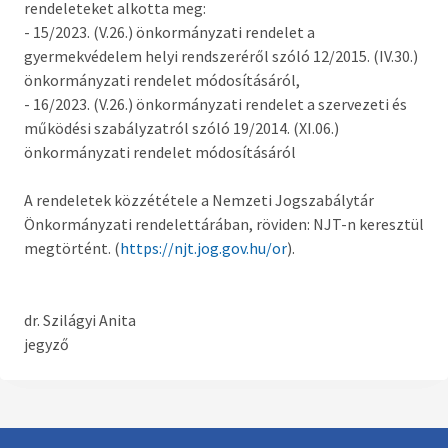
rendeleteket alkotta meg:
Országgyűlési képviselő
- 15/2023. (V.26.) önkormányzati rendelet a
gyermekvédelem helyi rendszeréről szóló 12/2015. (IV.30.)
Képviselő-testület tagok és munkatervek
önkormányzati rendelet módosításáról,
Képviselő-testületi és bizottsági ülések
- 16/2023. (V.26.) önkormányzati rendelet a szervezeti és
anyagai
működési szabályzatról szóló 19/2014. (XI.06.)
önkormányzati rendelet módosításáról
Hatályos rendelettár >
A rendeletek közzététele a Nemzeti Jogszabálytár
Képviselő-testületi tagok önéletrajzai,
Önkormányzati rendelettárában, röviden: NJT-n keresztül
vagyonnyilatkozatok
megtörtént. (
https://njt.jog.gov.hu/or
).
Bizottságok
dr. Szilágyi Anita
Rendeletek kihirdetése
jegyző
Nemzetiségi Önkormányzatok
Koncepciók