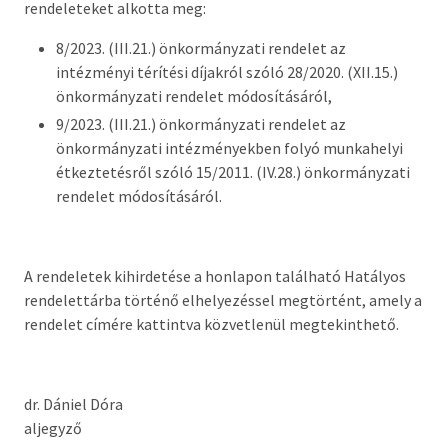
rendeleteket alkotta meg:
Országgyűlési képviselő
8/2023. (III.21.) önkormányzati rendelet az
Képviselő-testület tagok és munkatervek
intézményi térítési díjakról szóló 28/2020. (XII.15.)
önkormányzati rendelet módosításáról,
Képviselő-testületi és bizottsági ülések
anyagai
9/2023. (III.21.) önkormányzati rendelet az
önkormányzati intézményekben folyó munkahelyi
Hatályos rendelettár >
étkeztetésről szóló 15/2011. (IV.28.) önkormányzati
rendelet módosításáról.
Képviselő-testületi tagok önéletrajzai,
vagyonnyilatkozatok
A rendeletek kihirdetése a honlapon található Hatályos
Bizottságok
rendelettárba történő elhelyezéssel megtörtént, amely a
rendelet címére kattintva közvetlenül megtekinthető.
Rendeletek kihirdetése
Nemzetiségi Önkormányzatok
dr. Dániel Dóra
Koncepciók
aljegyző