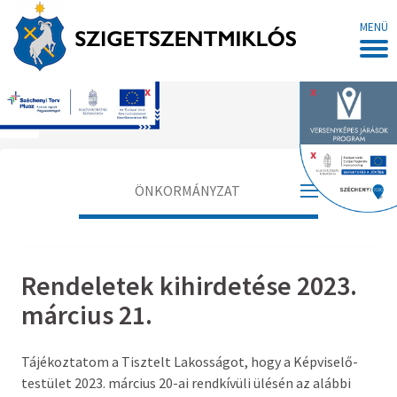
MENÜ
x
x
Főoldal
x
ÖNKORMÁNYZAT
Polgármester
Rendeletek kihirdetése 2023.
Alpolgármester
március 21.
Jegyző
Tájékoztatom a Tisztelt Lakosságot, hogy a Képviselő-
Aljegyző
testület 2023. március 20-ai rendkívüli ülésén az alábbi