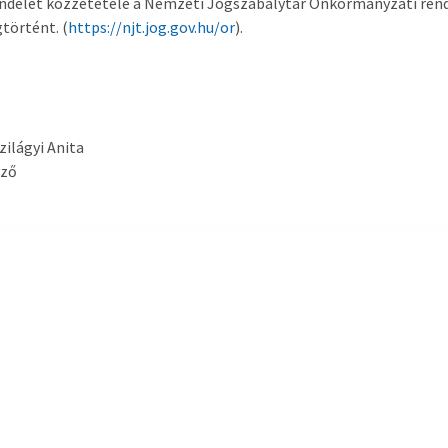
endelet közzététele a Nemzeti Jogszabálytár Önkormányzati rend
történt. (
https://njt.jog.gov.hu/or
).
Szilágyi Anita
yző