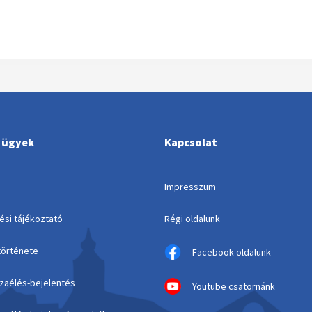
i ügyek
Kapcsolat
Impresszum
ési tájékoztató
Régi oldalunk
története
Facebook oldalunk
szaélés-bejelentés
Youtube csatornánk