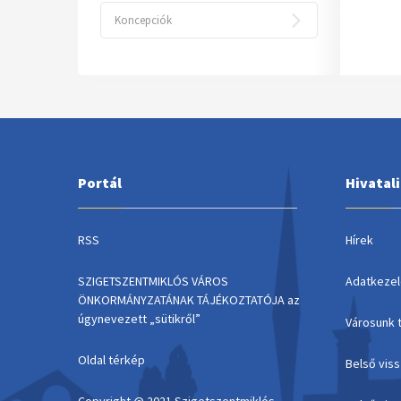
Koncepciók
Portál
Hivatal
RSS
Hírek
SZIGETSZENTMIKLÓS VÁROS
Adatkezel
ÖNKORMÁNYZATÁNAK TÁJÉKOZTATÓJA az
úgynevezett „sütikről”
Városunk 
Oldal térkép
Belső vis