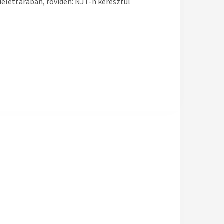
elettárában, röviden: NJT-n keresztül