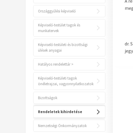
A r
meg
Országgyűlési képviselő
Képviselő-testület tagok és
munkatervek
dr. 
Képviselő-testületi és bizottsági
ülések anyagai
jeg
Hatályos rendelettár >
Képviselő-testületi tagok
önéletrajzai, vagyonnyilatkozatok
Bizottságok
Rendeletek kihirdetése
Nemzetiségi Önkormányzatok