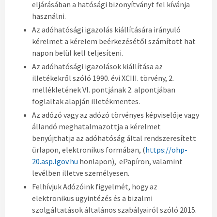
eljárásában a hatósági bizonyítványt fel kívánja
használni.
Az adóhatósági igazolás kiállítására irányuló
kérelmet a kérelem beérkezésétől számított hat
napon belül kell teljesíteni.
Az adóhatósági igazolások kiállítása az
illetékekről szóló 1990. évi XCIII. törvény, 2.
mellékletének VI. pontjának 2. alpontjában
foglaltak alapján illetékmentes.
Az adózó vagy az adózó törvényes képviselője vagy
állandó meghatalmazottja a kérelmet
benyújthatja az adóhatóság által rendszeresített
űrlapon, elektronikus formában, (
https://ohp-
20.asp.lgov.hu
honlapon), ePapíron, valamint
levélben illetve személyesen.
Felhívjuk Adózóink figyelmét, hogy az
elektronikus ügyintézés és a bizalmi
szolgáltatások általános szabályairól szóló 2015.