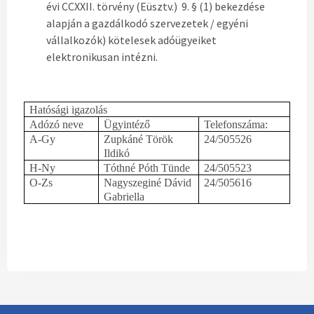
évi CCXXII. törvény (Eüsztv.) 9. § (1) bekezdése
alapján a gazdálkodó szervezetek / egyéni
vállalkozók) kötelesek adóügyeiket
elektronikusan intézni.
Hatósági igazolás
Adózó neve
Ügyintéző
Telefonszáma:
A-Gy
Zupkáné Török
24/505526
Ildikó
H-Ny
Tóthné Póth Tünde
24/505523
O-Zs
Nagyszeginé Dávid
24/505616
Gabriella