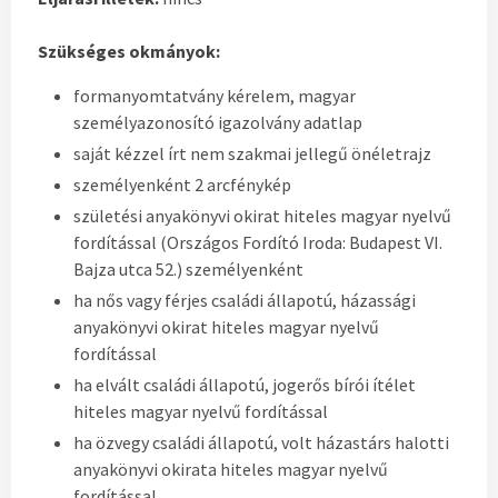
Szükséges okmányok:
formanyomtatvány kérelem, magyar
személyazonosító igazolvány adatlap
saját kézzel írt nem szakmai jellegű önéletrajz
személyenként 2 arcfénykép
születési anyakönyvi okirat hiteles magyar nyelvű
fordítással (Országos Fordító Iroda: Budapest VI.
Bajza utca 52.) személyenként
ha nős vagy férjes családi állapotú, házassági
anyakönyvi okirat hiteles magyar nyelvű
fordítással
ha elvált családi állapotú, jogerős bírói ítélet
hiteles magyar nyelvű fordítással
ha özvegy családi állapotú, volt házastárs halotti
anyakönyvi okirata hiteles magyar nyelvű
fordítással