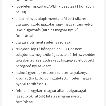
jövedelem igazolás, APEH - igazolás (1 hónapon
belüli)
alkotmányos alapismeretekből tett sikeres
vizsgáról szóló igazolás vagy magyar tannyelvű
iskolai igazolás (hiteles magyar nyelvű
fordítással)
vizsga alóli mentesülés igazolása
tulajdoni lap (3 hónapon belüli) + ha nem
tulajdonos: még szükséges az albérleti szerződés,
lakásbérleti szerződés vagy közjegyző előtt tett
befogadó nyilatkozat
kiskorú gyermek esetén születési anyakönyvi
kivonat (ha külföldön született, hiteles magyar
nyelvű fordítással)
felmenői egykori magyar állampolgárságát
igazoló okirat(ok) hiteles magyar nyelvű
fordítással