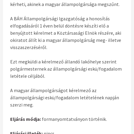
kérheti, akinek a magyar állampolgársága megszűnt.
A BÁH Állampolgársági Igazgatóság a honosítás
elfogadásáról 1 éven belül döntésre készíti elő a
benyújtott kérelmet a Köztársasági Elnök részére, aki
okiratot állít ki a magyar állampolgárság meg- illetve
visszaszerzéséről.
Ezt megküldi a kérelmező állandó lakóhelye szerint
polgármesternek az állampolgársági eskü/fogadalom
letétele céljából.
A magyar állampolgárságot kérelmező az
állampolgársági eskü/fogadalom letételének napján
szerzi meg.
Eljárás módja:
formanyomtatványon történik.
Eljárási illeték:
nincs