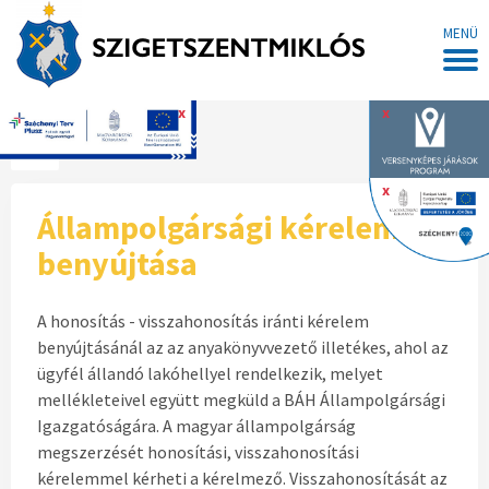
MENÜ
x
x
Főoldal
x
Állampolgársági kérelem
benyújtása
A honosítás - visszahonosítás iránti kérelem
benyújtásánál az az anyakönyvvezető illetékes, ahol az
ügyfél állandó lakóhellyel rendelkezik, melyet
mellékleteivel együtt megküld a BÁH Állampolgársági
Igazgatóságára. A magyar állampolgárság
megszerzését honosítási, visszahonosítási
kérelemmel kérheti a kérelmező. Visszahonosítását az