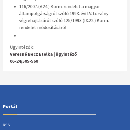
116/2007.(V.24.) Korm. rendelet a magyar
állampolgárságról szóló 1993. évi LV. törvény
végrehajtásáról szóló 125/1993.(IX.22.) Korm.
rendelet módosításáról
Ügyintézők:
Veresné Becz Etelka | ügyintéző
06-24/505-560
Portál
RSS