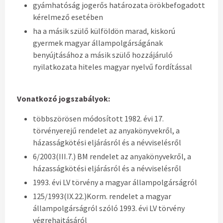
gyámhatóság jogerős határozata örökbefogadott
kérelmező esetében
ha a másik szülő külföldön marad, kiskorú
gyermek magyar állampolgárságának
benyújtásához a másik szülő hozzájáruló
nyilatkozata hiteles magyar nyelvű fordítással
Vonatkozó jogszabályok:
többszörösen módosított 1982. évi 17.
törvényerejű rendelet az anyakönyvekről, a
házasságkötési eljárásról és a névviselésről
6/2003(III.7.) BM rendelet az anyakönyvekről, a
házasságkötési eljárásról és a névviselésről
1993. évi LV törvény a magyar állampolgárságról
125/1993(IX.22.)Korm. rendelet a magyar
állampolgárságról szóló 1993. évi LV törvény
végrehajtásáról