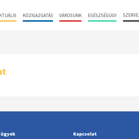
SZERVE
KTUÁLIS
KÖZIGAZGATÁS
VÁROSUNK
EGÉSZSÉGÜGY
at
i ügyek
Kapcsolat