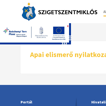
A
x
Főoldal
Apai elismerő nyilatkoz
Portál
Hivatal