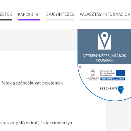
ZETEK
E-ÜGYINTÉZÉS
VÁLASZTÁSI INFORMÁCIÓK
KAPCSOLAT
x
x
felek a szándékukat bejelentik.
ra szolgáló okirat) és lakcímkártya