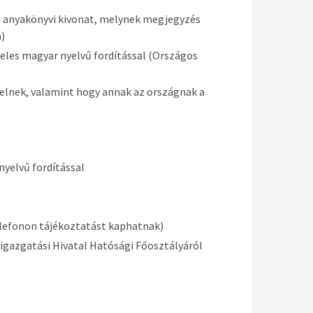
ági anyakönyvi kivonat, melynek megjegyzés
a)
iteles magyar nyelvű fordítással (Országos
elnek, valamint hogy annak az országnak a
nyelvű fordítással
telefonon tájékoztatást kaphatnak)
igazgatási Hivatal Hatósági Főosztályáról