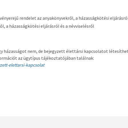
vényerejű rendelet az anyakönyvekről, a házasságkötési eljárásról
ől, a házasságkötési eljárásról és a névviselésről
y házasságot nem, de bejegyzett élettársi kapcsolatot létesíthe
formációt az ügytípus tájékoztatójában találnak:
ett-elettarsi-kapcsolat