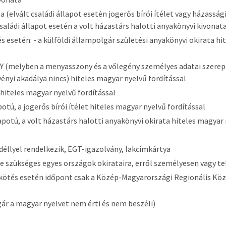
a (elvált családi állapot esetén jogerős bírói ítélet vagy házass
saládi állapot esetén a volt házastárs halotti anyakönyvi kivonat
s esetén: - a külföldi állampolgár születési anyakönyvi okirata h
Y (melyben a menyasszony és a vőlegény személyes adatai szerep
ényi akadálya nincs) hiteles magyar nyelvű fordítással
 hiteles magyar nyelvű fordítással
potú, a jogerős bírói ítélet hiteles magyar nyelvű fordítással
apotú, a volt házastárs halotti anyakönyvi okirata hiteles magyar 
déllyel rendelkezik, EGT-igazolvány, lakcímkártya
lle szükséges egyes országok okirataira, erről személyesen vagy 
kötés esetén időpont csak a Közép-Magyarországi Regionális Köz
gár a magyar nyelvet nem érti és nem beszéli)