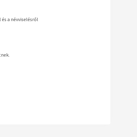
 és a névviselésről
tnek.