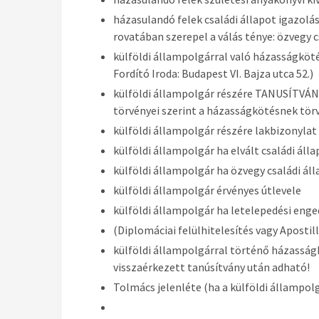
házasulandó felek családi állapot igazolás
rovatában szerepel a válás ténye: özvegy c
külföldi állampolgárral való házasságköté
Fordító Iroda: Budapest VI. Bajza utca 52.)
külföldi állampolgár részére TANUSÍTVÁN
törvényei szerint a házasságkötésnek törv
külföldi állampolgár részére lakbizonylat
külföldi állampolgár ha elvált családi álla
külföldi állampolgár ha özvegy családi áll
külföldi állampolgár érvényes útlevele
külföldi állampolgár ha letelepedési enge
(Diplomáciai felülhitelesítés vagy Aposti
külföldi állampolgárral történő házasság
visszaérkezett tanúsítvány után adható!
Tolmács jelenléte (ha a külföldi állampol