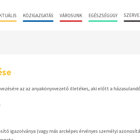
SZERVE
KTUÁLIS
KÖZIGAZGATÁS
VÁROSUNK
EGÉSZSÉGÜGY
ése
zésére az az anyakönyvvezető illetékes, aki előtt a házasulandó 
.
ító igazolványa (vagy más arcképes érvényes személyi azonosítás
ivonata