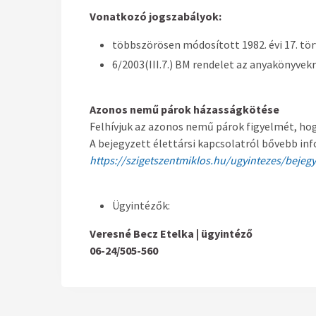
Vonatkozó jogszabályok:
többszörösen módosított 1982. évi 17. tör
6/2003(III.7.) BM rendelet az anyakönyvekr
Azonos nemű párok házasságkötése
Felhívjuk az azonos nemű párok figyelmét, hog
A bejegyzett élettársi kapcsolatról bővebb in
https://szigetszentmiklos.hu/ugyintezes/bejegyz
Ügyintézők:
Veresné Becz Etelka | ügyintéző
06-24/505-560