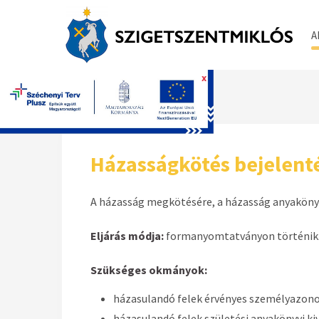
A
x
Főoldal
Házasságkötés bejelent
A házasság megkötésére, a házasság anyakönyve
Eljárás módja:
formanyomtatványon történik
Szükséges okmányok:
házasulandó felek érvényes személyazonos
házasulandó felek születési anyakönyvi k