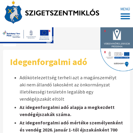
MENÜ
x
x
Főoldal
x
Idegenforgalmi adó
Adókötelezettség terheli azt a magánszemélyt
aki nem állandó lakosként az önkormányzat
illetékességi területén legalább egy
vendégéjszakát eltölt
Az idegenforgalmi adó alapja a megkezdett
vendégéjszakák száma.
Az idegenforgalmi adó mértéke személyenként
és vendég 2026. január 1-től éjszakánként 700