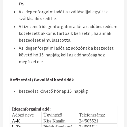
Ft.
Az idegenforgalmi adót a szállásdíjjal együtt a
szállásadó szedi be.
A fizetendő idegenforgalmi adót az adóbeszedésre
kötelezett akkor is tartozik befizetni, ha annak
beszedését elmulasztotta.
Az idegenforgalmi adót az adózónak a beszedést
követő hó 15. napjáig kell az adóhatósághoz
megfizetnie.
Befizetési / Bevallási határidők
beszedést követő hónap 15. napjáig
Idegenforgalmi adó:
Adózó neve
Ügyintéző
Telefonszáma:
A-K
Kiss Katalin
24/505521
L-Zs
Piróth Sándorné
24/505511