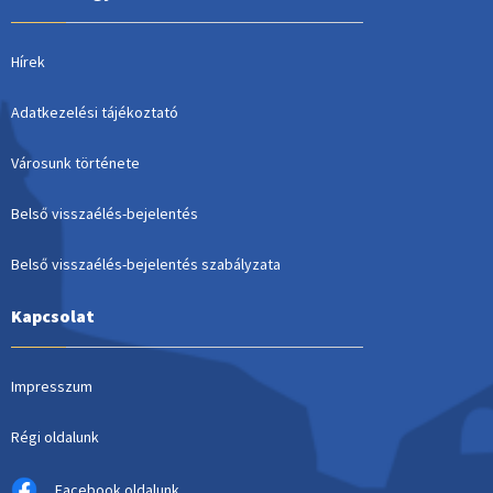
Hírek
Adatkezelési tájékoztató
Városunk története
Belső visszaélés-bejelentés
Belső visszaélés-bejelentés szabályzata
Kapcsolat
Impresszum
Régi oldalunk
Facebook oldalunk