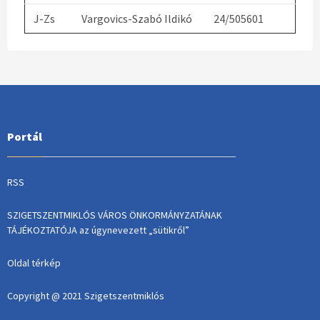
J-Zs
Vargovics-Szabó Ildikó
24/505601
Portál
RSS
SZIGETSZENTMIKLÓS VÁROS ÖNKORMÁNYZATÁNAK
TÁJÉKOZTATÓJA az úgynevezett „sütikről”
Oldal térkép
Copyright @ 2021 Szigetszentmiklós