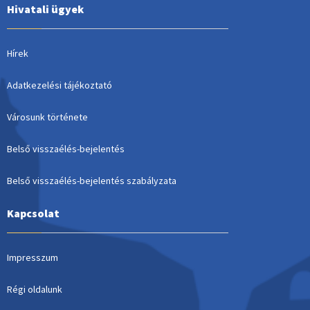
Hivatali ügyek
Hírek
Adatkezelési tájékoztató
Városunk története
Belső visszaélés-bejelentés
Belső visszaélés-bejelentés szabályzata
Kapcsolat
Impresszum
Régi oldalunk