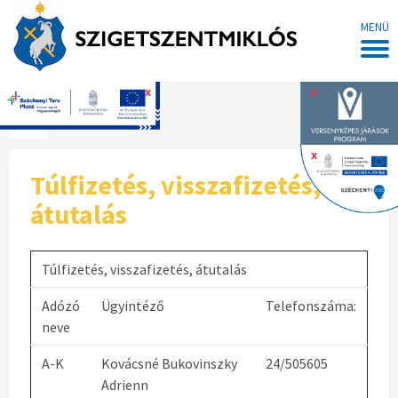
MENÜ
x
x
Főoldal
x
Túlfizetés, visszafizetés,
átutalás
Túlfizetés, visszafizetés, átutalás
Adózó
Ügyintéző
Telefonszáma:
neve
A-K
Kovácsné Bukovinszky
24/505605
Adrienn