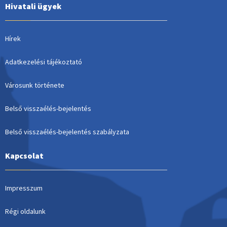
Hivatali ügyek
Hírek
Adatkezelési tájékoztató
Városunk története
Belső visszaélés-bejelentés
Belső visszaélés-bejelentés szabályzata
Kapcsolat
Impresszum
Régi oldalunk