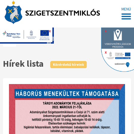
MENÜ
x
x
Főoldal
x
Hírek lista
Közérdekű híreink