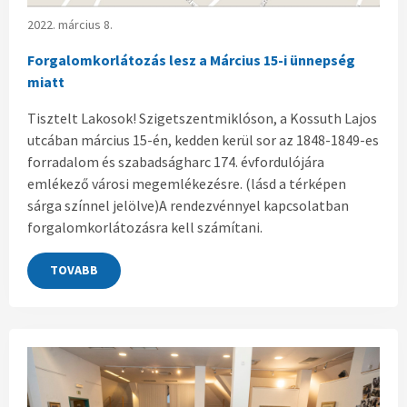
2022. március 8.
Forgalomkorlátozás lesz a Március 15-i ünnepség
miatt
Tisztelt Lakosok! Szigetszentmiklóson, a Kossuth Lajos
utcában március 15-én, kedden kerül sor az 1848-1849-es
forradalom és szabadságharc 174. évfordulójára
emlékező városi megemlékezésre. (lásd a térképen
sárga színnel jelölve)A rendezvénnyel kapcsolatban
forgalomkorlátozásra kell számítani.
TOVABB