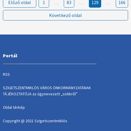
Előző oldal
1
…
83
…
129
…
166
Következő oldal
Portál
RSS
SZIGETSZENTMIKLÓS VÁROS ÖNKORMÁNYZATÁNAK
TÁJÉKOZTATÓJA az úgynevezett „sütikről”
Oldal térkép
Copyright @ 2021 Szigetszentmiklós