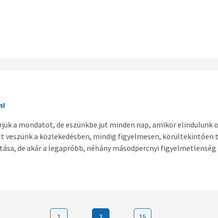
n!
jük a mondatot, de eszünkbe jut minden nap, amikor elindulunk o
t veszünk a közlekedésben, mindig figyelmesen, körültekintően tes
ása, de akár a legapróbb, néhány másodpercnyi figyelmetlenség 
1
…
3
…
15