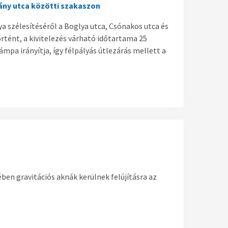
ány utca közötti szakaszon
 szélesítéséről a Boglya utca, Csónakos utca és
tént, a kivitelezés várható időtartama 25
pa irányítja, így félpályás útlezárás mellett a
en gravitációs aknák kerülnek felújításra az