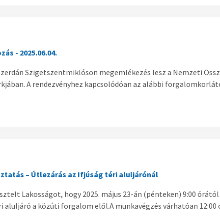
ás - 2025.06.04.
, szerdán Szigetszentmiklóson megemlékezés lesz a Nemzeti Öss
kjában. A rendezvényhez kapcsolódóan az alábbi forgalomkorlát
tatás – Útlezárás az Ifjúság téri aluljárónál
isztelt Lakosságot, hogy 2025. május 23-án (pénteken) 9:00 órátó
éri aluljáró a közúti forgalom elől.A munkavégzés várhatóan 12:00 ó