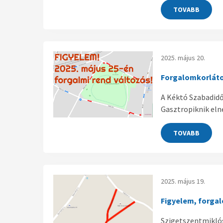
TOVABB
2025. május 20.
Forgalomkorlát
A Kéktó Szabadidő
Gasztropiknik eln
TOVABB
2025. május 19.
Figyelem, forga
Szigetszentmiklós