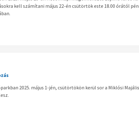
ásokra kell számítani május 22-én csütörtök este 18.00 órától pé
ában.
ozás
arkban 2025. május 1-jén, csütörtökön kerül sor a Miklósi Majális
lesz.