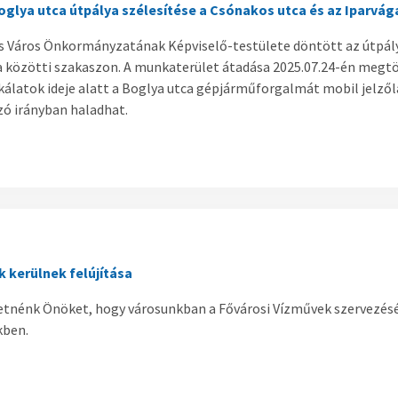
glya utca útpálya szélesítése a Csónakos utca és az Iparvág
 Város Önkormányzatának Képviselő-testülete döntött az útpálya
a közötti szakaszon. A munkaterület átadása 2025.07.24-én megtör
latok ideje alatt a Boglya utca gépjárműforgalmát mobil jelzőlám
ó irányban haladhat.
k kerülnek felújítása
etnénk Önöket, hogy városunkban a Fővárosi Vízművek szervezéséb
kben.