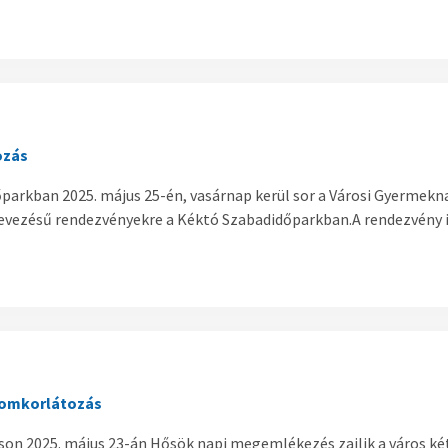
ozás
parkban 2025. május 25-én, vasárnap kerül sor a Városi Gyermekna
evezésű rendezvényekre a Kéktó Szabadidőparkban.A rendezvény id
lomkorlátozás
on 2025. május 23-án Hősök napi megemlékezés zajlik a város ké