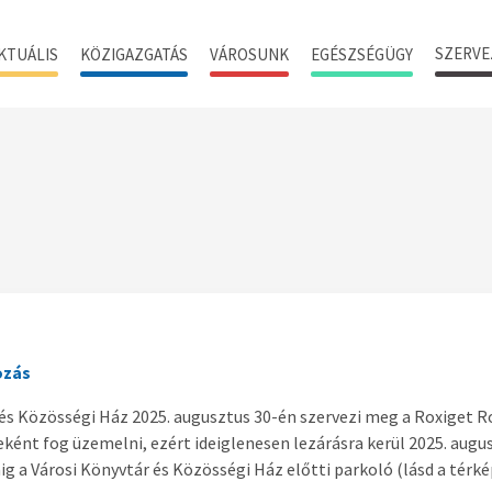
SZERVE
KTUÁLIS
KÖZIGAZGATÁS
VÁROSUNK
EGÉSZSÉGÜGY
ozás
 és Közösségi Ház 2025. augusztus 30-én szervezi meg a Roxiget R
ént fog üzemelni, ezért ideiglenesen lezárásra kerül 2025. augus
ig a Városi Könyvtár és Közösségi Ház előtti parkoló (lásd a térké