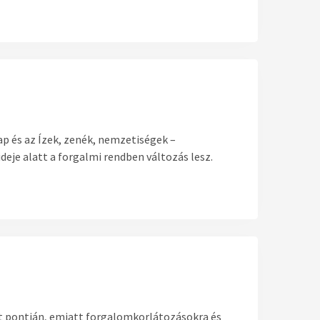
p és az Ízek, zenék, nemzetiségek –
eje alatt a forgalmi rendben változás lesz.
t pontján, emiatt forgalomkorlátozásokra és