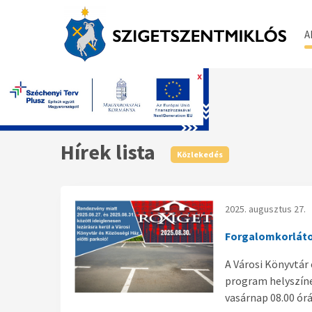
A
x
Főoldal
Hírek lista
Közlekedés
2025. augusztus 27.
Forgalomkorlát
A Városi Könyvtár
program helyszínek
vasárnap 08.00 órá