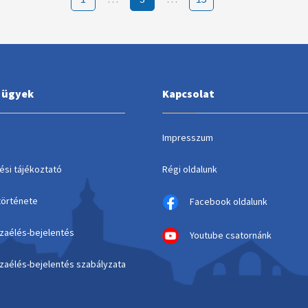
i ügyek
Kapcsolat
Impresszum
ési tájékoztató
Régi oldalunk
története
Facebook oldalunk
szaélés-bejelentés
Youtube csatornánk
szaélés-bejelentés szabályzata