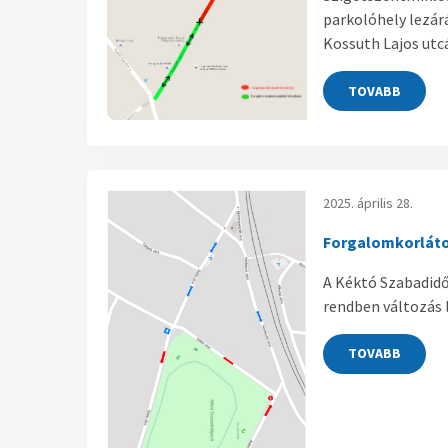
parkolóhely lezár
Kossuth Lajos utc
TOVABB
2025. április 28.
Forgalomkorlát
A Kéktó Szabadidőp
rendben változás 
TOVABB