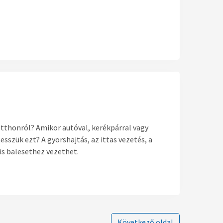
tthonról? Amikor autóval, kerékpárral vagy
szük ezt? A gyorshajtás, az ittas vezetés, a
is balesethez vezethet.
Következő oldal