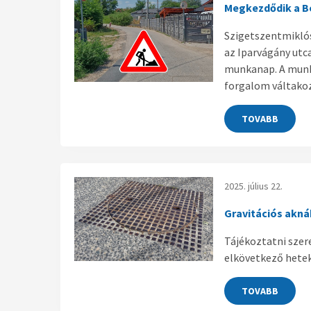
Megkezdődik a Bo
Szigetszentmiklós
az Iparvágány utc
munkanap. A munká
forgalom váltakoz
TOVABB
2025. július 22.
Gravitációs akná
Tájékoztatni szer
elkövetkező hete
TOVABB