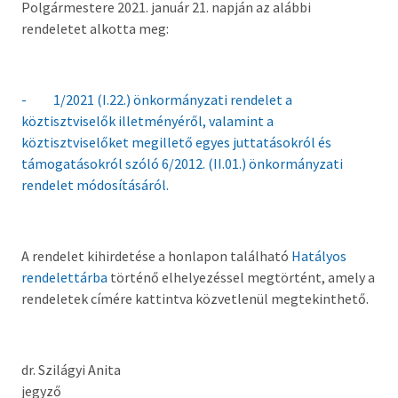
Polgármestere 2021. január 21. napján az alábbi
Országgyűlési képviselő
rendeletet alkotta meg:
Képviselő-testület tagok és munkatervek
Képviselő-testületi és bizottsági ülések
- 1/2021 (I.22.) önkormányzati rendelet a
anyagai
köztisztviselők illetményéről, valamint a
köztisztviselőket megillető egyes juttatásokról és
Hatályos rendelettár >
támogatásokról szóló 6/2012. (II.01.) önkormányzati
rendelet módosításáról.
Képviselő-testületi tagok önéletrajzai,
vagyonnyilatkozatok
Bizottságok
A rendelet kihirdetése a honlapon található
Hatályos
rendelettárba
történő elhelyezéssel megtörtént, amely a
Rendeletek kihirdetése
rendeletek címére kattintva közvetlenül megtekinthető.
Nemzetiségi Önkormányzatok
dr. Szilágyi Anita
Koncepciók
jegyző