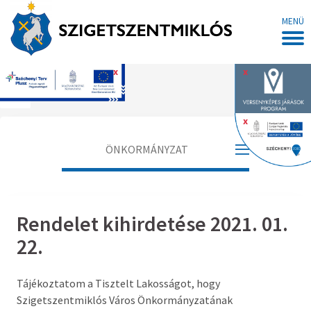
MENÜ
x
x
Főoldal
x
ÖNKORMÁNYZAT
Polgármester
Rendelet kihirdetése 2021. 01.
Alpolgármester
22.
Jegyző
Tájékoztatom a Tisztelt Lakosságot, hogy
Aljegyző
Szigetszentmiklós Város Önkormányzatának