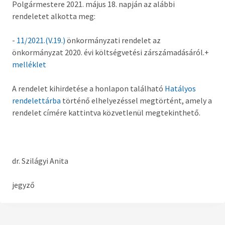
Polgármestere 2021. május 18. napján az alábbi
Országgyűlési képviselő
rendeletet alkotta meg:
Képviselő-testület tagok és munkatervek
-
11/2021.(V.19.)
önkormányzati rendelet az
Képviselő-testületi és bizottsági ülések
önkormányzat 2020. évi költségvetési zárszámadásáról.+
anyagai
melléklet
Hatályos rendelettár >
A rendelet kihirdetése a honlapon található
Hatályos
rendelettárba
történő elhelyezéssel megtörtént, amely a
Képviselő-testületi tagok önéletrajzai,
rendelet címére kattintva közvetlenül megtekinthető.
vagyonnyilatkozatok
Bizottságok
dr. Szilágyi Anita
Rendeletek kihirdetése
jegyző
Nemzetiségi Önkormányzatok
Koncepciók