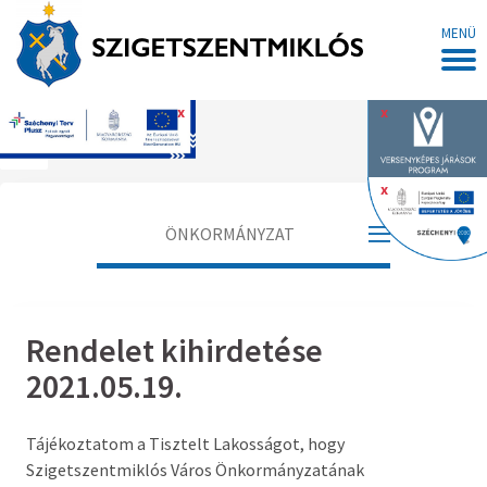
MENÜ
x
x
Főoldal
x
ÖNKORMÁNYZAT
Polgármester
Rendelet kihirdetése
Alpolgármester
2021.05.19.
Jegyző
Tájékoztatom a Tisztelt Lakosságot, hogy
Aljegyző
Szigetszentmiklós Város Önkormányzatának