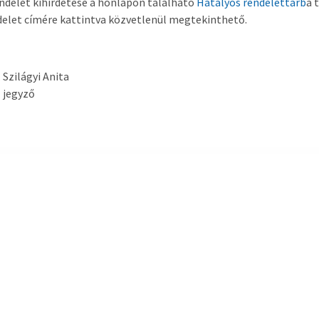
ndelet kihirdetése a honlapon található
Hatályos rendelettárb
a 
delet címére kattintva közvetlenül megtekinthető.
Szilágyi Anita
jegyző