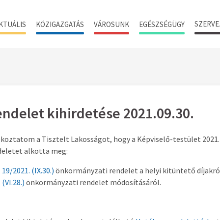
SZERVE
KTUÁLIS
KÖZIGAZGATÁS
VÁROSUNK
EGÉSZSÉGÜGY
ndelet kihirdetése 2021.09.30.
koztatom a Tisztelt Lakosságot, hogy a Képviselő-testület 2021. 
deletet alkotta meg:
19/2021. (IX.30.)
önkormányzati rendelet a helyi kitüntető díjakr
(VI.28.)
önkormányzati rendelet módosításáról.