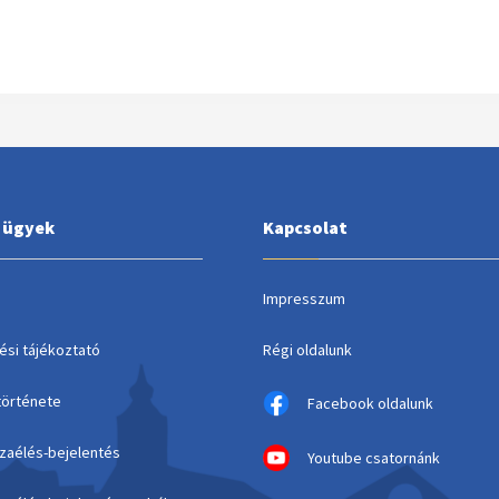
i ügyek
Kapcsolat
Impresszum
ési tájékoztató
Régi oldalunk
története
Facebook oldalunk
szaélés-bejelentés
Youtube csatornánk