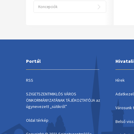
Koncepciók
Portál
Hivatal
RSS
Hírek
SZIGETSZENTMIKLÓS VÁROS
Adatkezel
ÖNKORMÁNYZATÁNAK TÁJÉKOZTATÓJA az
úgynevezett „sütikről”
Városunk 
Oldal térkép
Belső vis