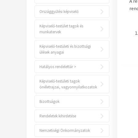
A re
ren
Országgyűlési képviselő
Képviselő-testület tagok és
munkatervek
Képviselő-testületi és bizottsági
ülések anyagai
Hatályos rendelettár >
Képviselő-testületi tagok
önéletrajzai, vagyonnyilatkozatok
Bizottságok
Rendeletek kihirdetése
Nemzetiségi Önkormányzatok