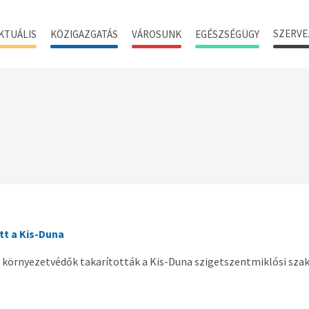
SZERVE
KTUÁLIS
KÖZIGAZGATÁS
VÁROSUNK
EGÉSZSÉGÜGY
tt a Kis-Duna
s környezetvédők takarították a Kis-Duna szigetszentmiklósi sza