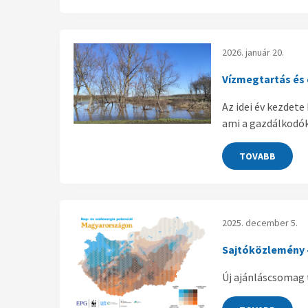
2026. január 20.
Vízmegtartás és 
Az idei év kezdet
ami a gazdálkodók
TOVABB
2025. december 5.
Sajtóközlemény -
Új ajánláscsomag 