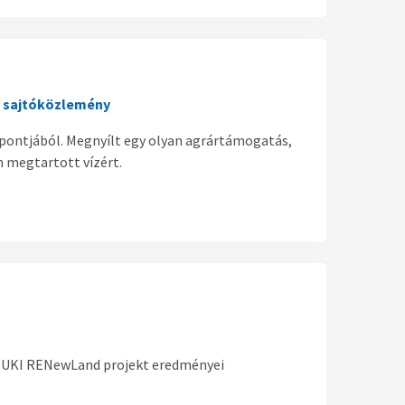
F sajtóközlemény
mpontjából. Megnyílt egy olyan agrártámogatás,
n megtartott vízért.
 EUKI RENewLand projekt eredményei