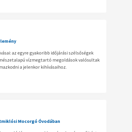
zlemény
vásai: az egyre gyakoribb időjárási szélsőségek
ermészetalapú vízmegtartó megoldások valósultak
azkodni a jelenkor kihívásaihoz.
ntmiklósi Mocorgó Óvodában