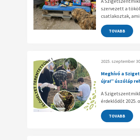
A Szigetszentmikl
szervezett a tökö
csatlakoztak, ami
TOVABB
2025. szeptember 30
Meghívó a Szige
újra!” úszóláp r
A Szigetszentmik
érdeklődőt 2025. 
TOVABB