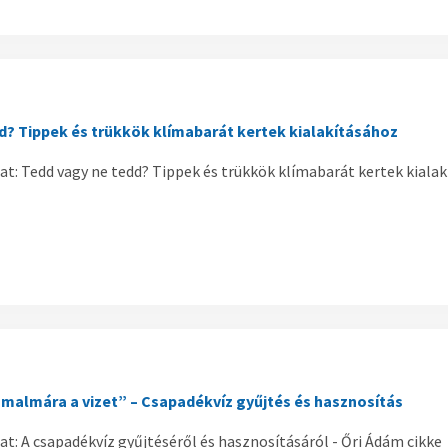
d? Tippek és trükkök klímabarát kertek kialakításához
at: Tedd vagy ne tedd? Tippek és trükkök klímabarát kertek kialak
malmára a vizet” – Csapadékvíz gyűjtés és hasznosítás
t: A csapadékvíz gyűjtéséről és hasznosításáról - Őri Ádám cikke