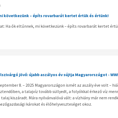
.
mi következünk – építs rovarbarát kertet értük és értünk!
t: Ha ők eltűnnek, mi következünk – építs rovarbarát kertet értük
elszivárgó jövő: újabb aszályos év sújtja Magyarországot -
zeptember 8. – 2025 Magyarországon ismét az aszály éve volt – hi
ztendőben, a talajvíz tovább süllyedt, a folyókkal érkező víz men
talaj kiszáradt. Mára nyilvánvalóvá vált: a vízhiány már nem rend
ezőgazdasági károkat és élőhelyveszteséget okoz.