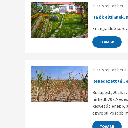
2025. szeptember 10
Ha ők eltűnnek, 
Energiaklub soroza
TOVABB
2025. szeptember 8.
Repedezett táj, 
Budapest, 2025. s
hírhedt 2022-es es
kedvezőtlenebb, a 
egyre súlyosabb m
TOVABB