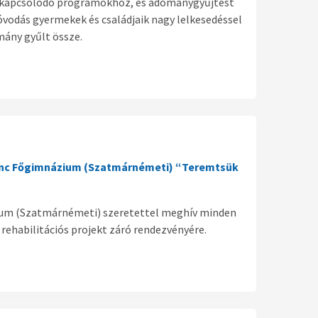
oz kapcsolódó programokhoz, és adománygyűjtést
vodás gyermekek és családjaik nagy lelkesedéssel
ány gyűlt össze.
renc Főgimnázium (Szatmárnémeti) “Teremtsük
ium (Szatmárnémeti) szeretettel meghív minden
rehabilitációs projekt záró rendezvényére.