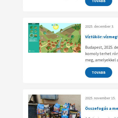
TOVABB
2025. december 3.
Víztükör: vízme
Budapest, 2025. de
komoly terhet rón
meg, amelyekkel a
TOVABB
2025. november 15.
Összefogás a me