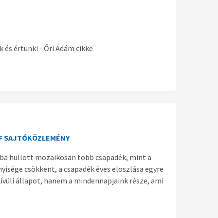
 és értünk! - Őri Ádám cikke
 WWF SAJTÓKÖZLEMÉNY
ába hullott mozaikosan több csapadék, mint a
nyisége csökkent, a csapadék éves eloszlása egyre
kívüli állapot, hanem a mindennapjaink része, ami