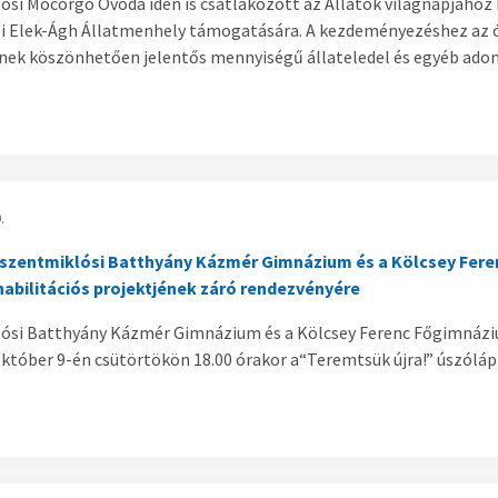
ósi Mocorgó Óvoda idén is csatlakozott az Állatok világnapjáh
li Elek-Ágh Állatmenhely támogatására. A kezdeményezéshez az ó
nek köszönhetően jelentős mennyiségű állateledel és egyéb adom
.
tszentmiklósi Batthyány Kázmér Gimnázium és a Kölcsey Fe
ehabilitációs projektjének záró rendezvényére
lósi Batthyány Kázmér Gimnázium és a Kölcsey Ferenc Főgimnáz
október 9-én csütörtökön 18.00 órakor a“Teremtsük újra!” úszóláp 