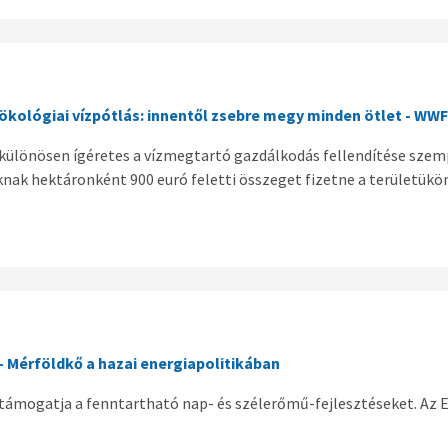
ökológiai vízpótlás: innentől zsebre megy minden ötlet - WW
e különösen ígéretes a vízmegtartó gazdálkodás fellendítése sze
nak hektáronként 900 euró feletti összeget fizetne a területükö
 Mérföldkő a hazai energiapolitikában
támogatja a fenntartható nap- és szélerőmű-fejlesztéseket. Az