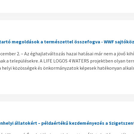
gtartó megoldások a természettel összefogva - WWF sajtókö
cember 2. – Az éghajlatváltozás hazai hatásai már nem a jövő kihí
ak a településekre. A LIFE LOGOS 4 WATERS projektben olyan t
 helyi közösségek és önkormányzatok képesek hatékonyan alkalm
nhelyi állatokért – példaértékű kezdeményezés a Szigetsze