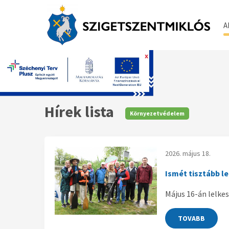
A
x
Főoldal
Hírek lista
Környezetvédelem
2026. május 18.
Ismét tisztább le
Május 16-án lelke
TOVABB