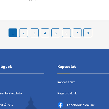
1
2
3
4
5
6
7
8
i ügyek
Kapcsolat
Impresszum
ési tájékoztató
Régi oldalunk
története
Facebook oldalunk