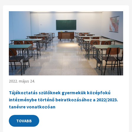
2022. május 24.
Tájékoztatás szülőknek gyermekük középfokú
intézménybe történő beiratkozásához a 2022/2023.
tanévre vonatkozóan
TOVABB