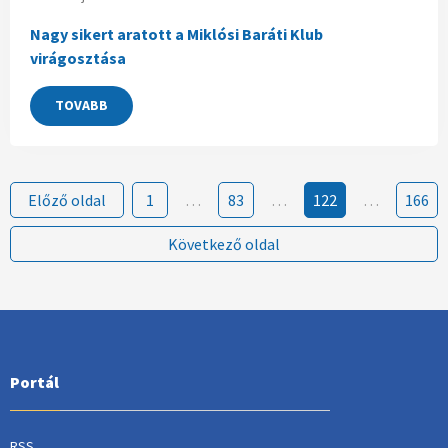
Nagy sikert aratott a Miklósi Baráti Klub
virágosztása
TOVABB
Előző oldal
1
…
83
…
122
…
166
Következő oldal
Portál
RSS