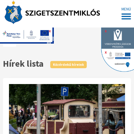
MENÜ
x
x
Főoldal
x
Hírek lista
Közérdekű híreink