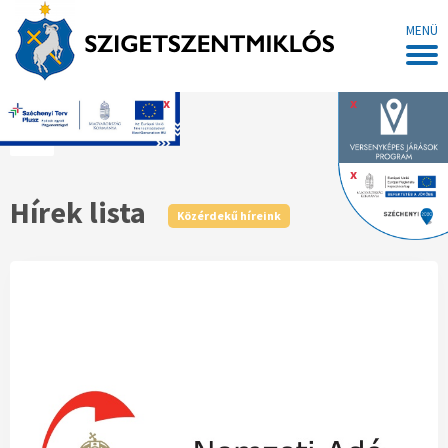
MENÜ
x
x
Főoldal
x
Hírek lista
Közérdekű híreink