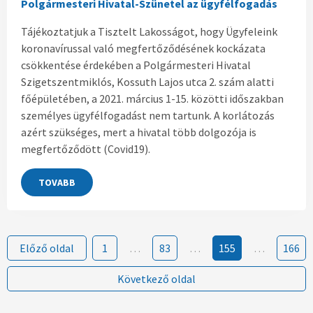
Polgármesteri Hivatal-Szünetel az ügyfélfogadás
Tájékoztatjuk a Tisztelt Lakosságot, hogy Ügyfeleink
koronavírussal való megfertőződésének kockázata
csökkentése érdekében a Polgármesteri Hivatal
Szigetszentmiklós, Kossuth Lajos utca 2. szám alatti
főépületében, a 2021. március 1-15. közötti időszakban
személyes ügyfélfogadást nem tartunk. A korlátozás
azért szükséges, mert a hivatal több dolgozója is
megfertőződött (Covid19).
TOVABB
Előző oldal
1
…
83
…
155
…
166
Következő oldal