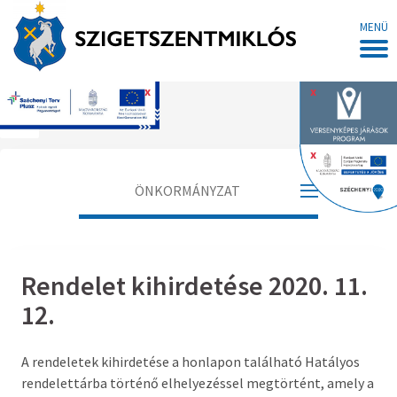
MENÜ
x
x
Főoldal
x
ÖNKORMÁNYZAT
Polgármester
Rendelet kihirdetése 2020. 11.
Alpolgármester
12.
Jegyző
A rendeletek kihirdetése a honlapon található Hatályos
Aljegyző
rendelettárba történő elhelyezéssel megtörtént, amely a