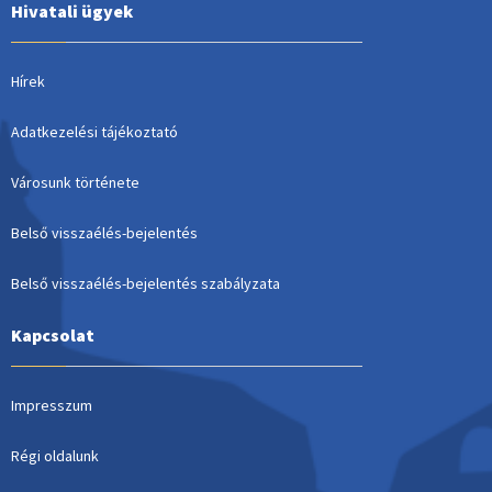
Hivatali ügyek
Hírek
Adatkezelési tájékoztató
Városunk története
Belső visszaélés-bejelentés
Belső visszaélés-bejelentés szabályzata
Kapcsolat
Impresszum
Régi oldalunk