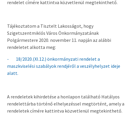
rendelet címére kattintva közvetlenül megtekinthető.
Országgyűlési képviselő
Képviselő-testület tagok és munkatervek
Tájékoztatom a Tisztelt Lakosságot, hogy
Képviselő-testületi és bizottsági ülések
Szigetszentmiklós Város Önkormányzatának
anyagai
Polgármestere 2020. november 11. napján az alábbi
rendeletet alkotta meg:
Hatályos rendelettár >
- 18/2020.(XI.12.) önkormányzati rendelet a
Képviselő-testületi tagok önéletrajzai,
maszkviselési szabályok rendjéről a veszélyhelyzet ideje
vagyonnyilatkozatok
alatt.
Bizottságok
A rendeletek kihirdetése a honlapon található Hatályos
Rendeletek kihirdetése
rendelettárba történő elhelyezéssel megtörtént, amely a
rendeletek címére kattintva közvetlenül megtekinthető.
Nemzetiségi Önkormányzatok
Koncepciók