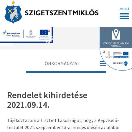
MENÜ
x
x
Főoldal
x
ÖNKORMÁNYZAT
Polgármester
Rendelet kihirdetése
Alpolgármester
2021.09.14.
Jegyző
Tájékoztatom a Tisztelt Lakosságot, hogy a Képviselő-
Aljegyző
testület 2021. szeptember 13-ai rendes ülésén az alábbi