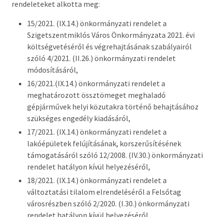
rendeleteket alkotta meg:
Országgyűlési képviselő
15/2021. (IX.14.) önkormányzati rendelet a
Képviselő-testület tagok és munkatervek
Szigetszentmiklós Város Önkormányzata 2021. évi
költségvetéséről és végrehajtásának szabályairól
Képviselő-testületi és bizottsági ülések
szóló 4/2021. (II.26.) önkormányzati rendelet
anyagai
módosításáról,
Hatályos rendelettár >
16/2021.(IX.14.) önkormányzati rendelet a
meghatározott össztömeget meghaladó
Képviselő-testületi tagok önéletrajzai,
gépjárművek helyi közutakra történő behajtásához
vagyonnyilatkozatok
szükséges engedély kiadásáról,
17/2021. (IX.14.) önkormányzati rendelet a
Bizottságok
lakóépületek felújításának, korszerűsítésének
támogatásáról szóló 12/2008. (IV.30.) önkormányzati
Rendeletek kihirdetése
rendelet hatályon kívül helyezéséről,
18/2021. (IX.14.) önkormányzati rendelet a
Nemzetiségi Önkormányzatok
változtatási tilalom elrendeléséről a Felsőtag
városrészben szóló 2/2020. (I.30.) önkormányzati
Koncepciók
rendelet hatályon kívül helyezéséről.