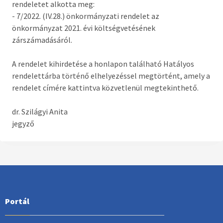
rendeletet alkotta meg:
Országgyűlési képviselő
- 7/2022. (IV.28.) önkormányzati rendelet az
önkormányzat 2021. évi költségvetésének
Képviselő-testület tagok és munkatervek
zárszámadásáról.
Képviselő-testületi és bizottsági ülések
anyagai
A rendelet kihirdetése a honlapon található Hatályos
rendelettárba történő elhelyezéssel megtörtént, amely a
Hatályos rendelettár >
rendelet címére kattintva közvetlenül megtekinthető.
Képviselő-testületi tagok önéletrajzai,
dr. Szilágyi Anita
vagyonnyilatkozatok
jegyző
Bizottságok
Rendeletek kihirdetése
Nemzetiségi Önkormányzatok
Portál
Koncepciók