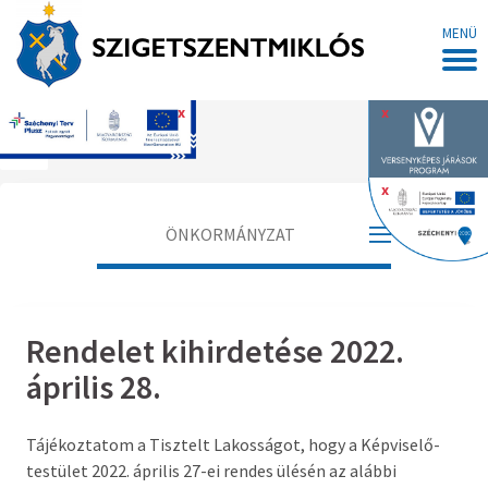
MENÜ
x
x
Főoldal
x
ÖNKORMÁNYZAT
Polgármester
Rendelet kihirdetése 2022.
Alpolgármester
április 28.
Jegyző
Tájékoztatom a Tisztelt Lakosságot, hogy a Képviselő-
Aljegyző
testület 2022. április 27-ei rendes ülésén az alábbi