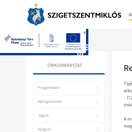
A
x
Főoldal
ÖNKORMÁNYZAT
Re
Tájé
Polgármester
alk
- 7/
Alpolgármester
önk
Jegyző
A r
meg
Aljegyző