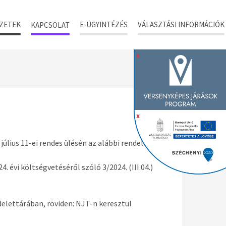
ZETEK
E-ÜGYINTÉZÉS
VÁLASZTÁSI INFORMÁCIÓK
KAPCSOLAT
x
x
úlius 11-ei rendes ülésén az alábbi rendeletet
. évi költségvetéséről szóló 3/2024. (III.04.)
elettárában, röviden: NJT-n keresztül