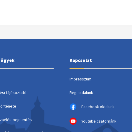
i ügyek
Kapcsolat
Impresszum
ési tájékoztató
Régi oldalunk
története
Facebook oldalunk
szaélés-bejelentés
Youtube csatornánk