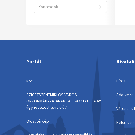
Koncepciók
Portál
Hivatal
RSS
Hírek
SZIGETSZENTMIKLÓS VÁROS
Adatkezel
ÖNKORMÁNYZATÁNAK TÁJÉKOZTATÓJA az
úgynevezett „sütikről”
Városunk 
Oldal térkép
Belső vis