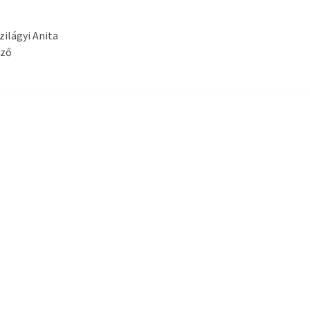
Szilágyi Anita
yző