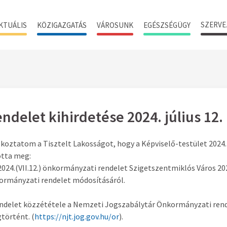
SZERVE
KTUÁLIS
KÖZIGAZGATÁS
VÁROSUNK
EGÉSZSÉGÜGY
ndelet kihirdetése 2024. július 12.
koztatom a Tisztelt Lakosságot, hogy a Képviselő-testület 2024. j
otta meg:
2024.(VII.12.) önkormányzati rendelet Szigetszentmiklós Város 2024
ormányzati rendelet módosításáról.
endelet közzététele a Nemzeti Jogszabálytár Önkormányzati rend
történt. (
https://njt.jog.gov.hu/or
).