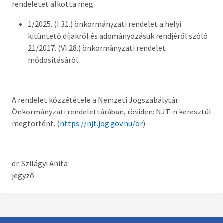
rendeletet alkotta meg:
Országgyűlési képviselő
1/2025. (I.31.) önkormányzati rendelet a helyi
Képviselő-testület tagok és munkatervek
kitüntető díjakról és adományozásuk rendjéről szóló
21/2017. (VI.28.) önkormányzati rendelet
Képviselő-testületi és bizottsági ülések
módosításáról.
anyagai
Hatályos rendelettár >
A rendelet közzététele a Nemzeti Jogszabálytár
Képviselő-testületi tagok önéletrajzai,
Önkormányzati rendelettárában, röviden: NJT-n keresztül
vagyonnyilatkozatok
megtörtént. (
https://njt.jog.gov.hu/or
).
Bizottságok
dr. Szilágyi Anita
Rendeletek kihirdetése
jegyző
Nemzetiségi Önkormányzatok
Koncepciók