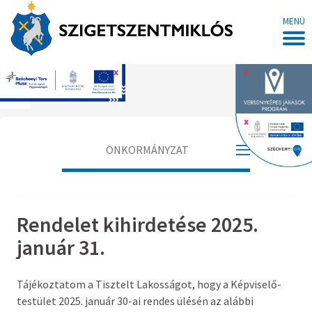
MENÜ
x
x
Főoldal
x
ÖNKORMÁNYZAT
Polgármester
Rendelet kihirdetése 2025.
Alpolgármester
január 31.
Jegyző
Tájékoztatom a Tisztelt Lakosságot, hogy a Képviselő-
Aljegyző
testület 2025. január 30-ai rendes ülésén az alábbi