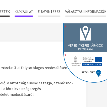
ZETEK
E-ÜGYINTÉZÉS
VÁLASZTÁSI INFORMÁCIÓK
KAPCSOLAT
x
x
március 3-ai folytatólagos rendes ülésén az
elő, a bizottság elnöke és tagja, a tanácsnok
ől, a kötelezettségszegés
ndelet módosításáról.