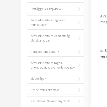
Országgyűlési képviselő
A r
Képviselő-testület tagok és
meg
munkatervek
Képviselő-testületi és bizottsági
ülések anyagai
dr. 
Hatályos rendelettár >
jeg
Képviselő-testületi tagok
önéletrajzai, vagyonnyilatkozatok
Bizottságok
Rendeletek kihirdetése
Nemzetiségi Önkormányzatok