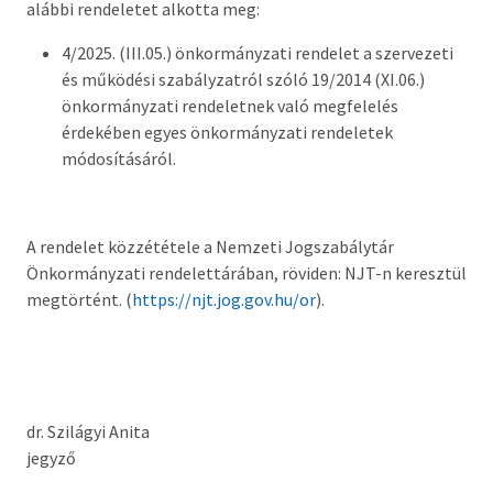
alábbi rendeletet alkotta meg:
Országgyűlési képviselő
4/2025. (III.05.) önkormányzati rendelet a szervezeti
Képviselő-testület tagok és munkatervek
és működési szabályzatról szóló 19/2014 (XI.06.)
önkormányzati rendeletnek való megfelelés
Képviselő-testületi és bizottsági ülések
érdekében egyes önkormányzati rendeletek
anyagai
módosításáról.
Hatályos rendelettár >
Képviselő-testületi tagok önéletrajzai,
A rendelet közzététele a Nemzeti Jogszabálytár
vagyonnyilatkozatok
Önkormányzati rendelettárában, röviden: NJT-n keresztül
megtörtént. (
https://njt.jog.gov.hu/or
).
Bizottságok
Rendeletek kihirdetése
Nemzetiségi Önkormányzatok
dr. Szilágyi Anita
jegyző
Koncepciók