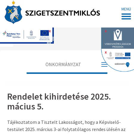
MENÜ
x
x
Főoldal
x
ÖNKORMÁNYZAT
Polgármester
Rendelet kihirdetése 2025.
Alpolgármester
mácius 5.
Jegyző
Tájékoztatom a Tisztelt Lakosságot, hogy a Képviselő-
Aljegyző
testület 2025. március 3-ai folytatólagos rendes ülésén az