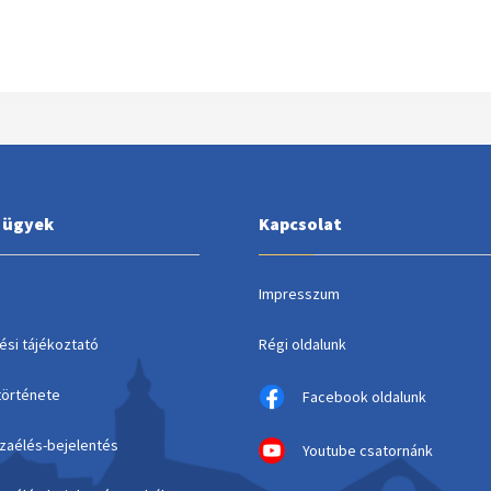
i ügyek
Kapcsolat
Impresszum
ési tájékoztató
Régi oldalunk
története
Facebook oldalunk
szaélés-bejelentés
Youtube csatornánk