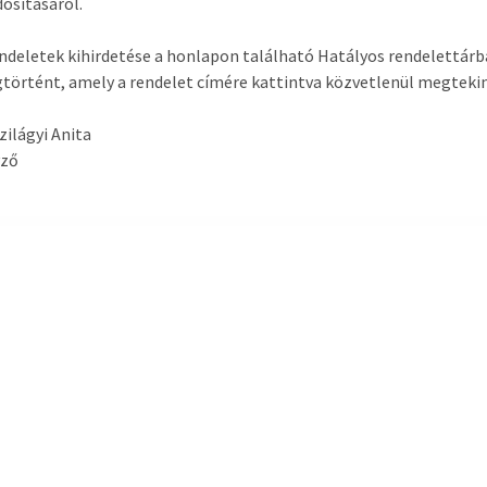
osításáról.
ndeletek kihirdetése a honlapon található Hatályos rendelettárb
történt, amely a rendelet címére kattintva közvetlenül megteki
Szilágyi Anita
yző