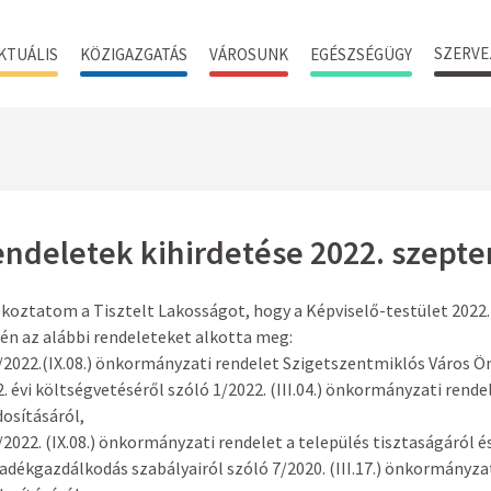
SZERVE
KTUÁLIS
KÖZIGAZGATÁS
VÁROSUNK
EGÉSZSÉGÜGY
ndeletek kihirdetése 2022. szepte
koztatom a Tisztelt Lakosságot, hogy a Képviselő-testület 2022.
én az alábbi rendeleteket alkotta meg:
3/2022.(IX.08.) önkormányzati rendelet Szigetszentmiklós Város
. évi költségvetéséről szóló 1/2022. (III.04.) önkormányzati rende
osításáról,
/2022. (IX.08.) önkormányzati rendelet a település tisztaságáról é
adékgazdálkodás szabályairól szóló 7/2020. (III.17.) önkormányza