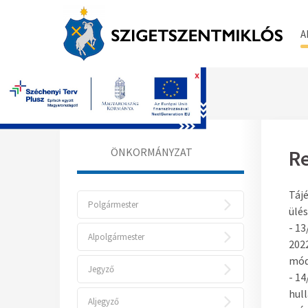
A
x
Főoldal
ÖNKORMÁNYZAT
Re
Tájé
Polgármester
ülés
- 1
Alpolgármester
2022
mód
Jegyző
- 14
hull
Aljegyző