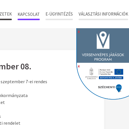
ZETEK
E-ÜGYINTÉZÉS
VÁLASZTÁSI INFORMÁCIÓK
KAPCSOLAT
x
mber 08.
x
 szeptember 7-ei rendes
 Önkormányzata
let
s
ti rendelet