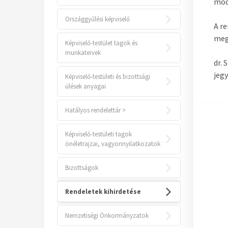
mód
Országgyűlési képviselő
A re
meg
Képviselő-testület tagok és
munkatervek
dr. 
jeg
Képviselő-testületi és bizottsági
ülések anyagai
Hatályos rendelettár >
Képviselő-testületi tagok
önéletrajzai, vagyonnyilatkozatok
Bizottságok
Rendeletek kihirdetése
Nemzetiségi Önkormányzatok