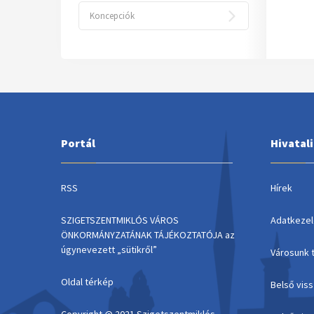
Koncepciók
Portál
Hivatal
RSS
Hírek
SZIGETSZENTMIKLÓS VÁROS
Adatkezel
ÖNKORMÁNYZATÁNAK TÁJÉKOZTATÓJA az
úgynevezett „sütikről”
Városunk 
Oldal térkép
Belső vis