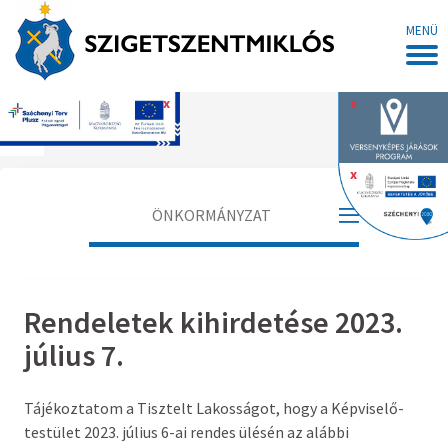
MENÜ
x
x
Főoldal
x
ÖNKORMÁNYZAT
Polgármester
Rendeletek kihirdetése 2023.
Alpolgármester
július 7.
Jegyző
Tájékoztatom a Tisztelt Lakosságot, hogy a Képviselő-
Aljegyző
testület 2023. július 6-ai rendes ülésén az alábbi