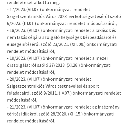
rendeleteket alkotta meg:
Országgyűlési képviselő
- 17/2023.(VII.07.) önkormányzati rendelet
Szigetszentmiklós Város 2023. évi költségvetéséről szóló
Képviselő-testület tagok és munkatervek
6/2023. (III.01.) önkormányzati rendelet módosításáról,
Képviselő-testületi és bizottsági ülések
- 18/2023. (VII.07.) önkormányzati rendelet a lakások és
anyagai
nem lakás céljára szolgáló helyiségek bérbeadásáról és
elidegenítéséről szóló 23/2021. (XII. 09.) önkormányzati
Hatályos rendelettár >
rendelet módosításáról,
- 19/2023. (VII.07.) önkormányzati rendelet a mezei
Képviselő-testületi tagok önéletrajzai,
őrszolgálatról szóló 37/2013. (XI.28.) önkormányzati
vagyonnyilatkozatok
rendelet módosításáról,
- 20/2023. (VII.07.) önkormányzati rendelet
Bizottságok
Szigetszentmiklós Város testnevelési és sport
feladatairól szóló 9/2011. (IV.07.) önkormányzati rendelet
Rendeletek kihirdetése
módosításáról,
- 21/2023. (VII.07.) önkormányzati rendelet az intézményi
Nemzetiségi Önkormányzatok
térítési díjakról szóló 28/2020. (XII.15.) önkormányzati
rendelet módosításáról.
Koncepciók