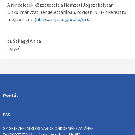
A rendeletek közzététele a Nemzeti Jogszabálytár
Önkormányzati rendelettárában, röviden: NJT-n keresztül
megtörtént. (
https://njt.jog.gov.hu/or
).
dr. Szilágyi Anita
jegyző
Portál
RSS
SZIGETSZENTMIKLÓS VÁROS ÖNKORMÁNYZATÁNAK
TÁJÉKOZTATÓJA az úgynevezett „sütikről”