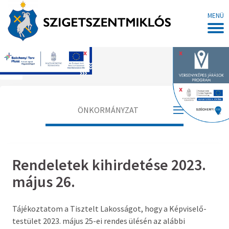
MENÜ
x
x
Főoldal
x
ÖNKORMÁNYZAT
Polgármester
Rendeletek kihirdetése 2023.
Alpolgármester
május 26.
Jegyző
Tájékoztatom a Tisztelt Lakosságot, hogy a Képviselő-
Aljegyző
testület 2023. május 25-ei rendes ülésén az alábbi