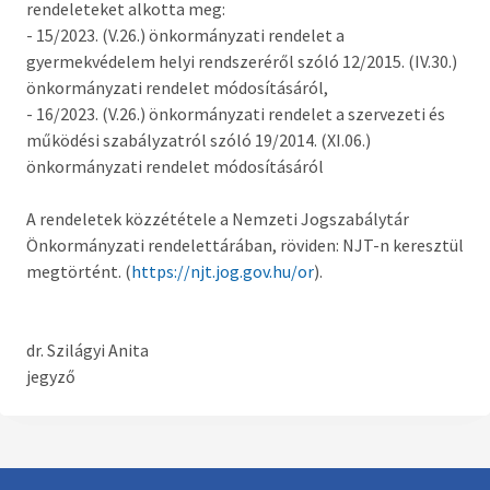
rendeleteket alkotta meg:
Országgyűlési képviselő
- 15/2023. (V.26.) önkormányzati rendelet a
gyermekvédelem helyi rendszeréről szóló 12/2015. (IV.30.)
Képviselő-testület tagok és munkatervek
önkormányzati rendelet módosításáról,
Képviselő-testületi és bizottsági ülések
- 16/2023. (V.26.) önkormányzati rendelet a szervezeti és
anyagai
működési szabályzatról szóló 19/2014. (XI.06.)
önkormányzati rendelet módosításáról
Hatályos rendelettár >
A rendeletek közzététele a Nemzeti Jogszabálytár
Képviselő-testületi tagok önéletrajzai,
Önkormányzati rendelettárában, röviden: NJT-n keresztül
vagyonnyilatkozatok
megtörtént. (
https://njt.jog.gov.hu/or
).
Bizottságok
dr. Szilágyi Anita
Rendeletek kihirdetése
jegyző
Nemzetiségi Önkormányzatok
Koncepciók