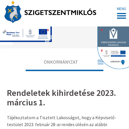
MENÜ
x
x
Főoldal
x
ÖNKORMÁNYZAT
Polgármester
Rendeletek kihirdetése 2023.
Alpolgármester
március 1.
Jegyző
Tájékoztatom a Tisztelt Lakosságot, hogy a Képviselő-
Aljegyző
testület 2023. február 28-ai rendes ülésén az alábbi