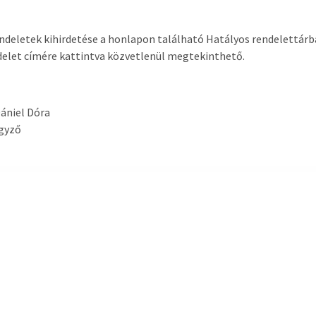
ndeletek kihirdetése a honlapon található Hatályos rendelettár
delet címére kattintva közvetlenül megtekinthető.
Dániel Dóra
egyző