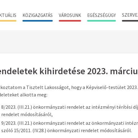
SZERVE
KTUÁLIS
KÖZIGAZGATÁS
VÁROSUNK
EGÉSZSÉGÜGY
ndeletek kihirdetése 2023. márciu
koztatom a Tisztelt Lakosságot, hogy a Képviselő-testület 2023. m
deleteket alkotta meg:
8/2023. (III.21.) önkormányzati rendelet az intézményi térítési dí
rendelet módosításáról,
9/2023. (III.21.) önkormányzati rendelet az önkormányzati int
szóló 15/2011. (IV.28.) önkormányzati rendelet módosításáról.