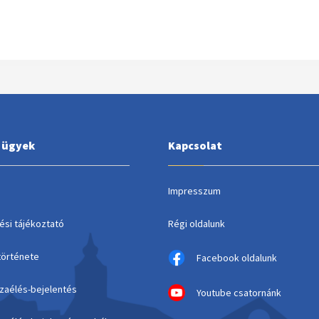
i ügyek
Kapcsolat
Impresszum
ési tájékoztató
Régi oldalunk
története
Facebook oldalunk
szaélés-bejelentés
Youtube csatornánk