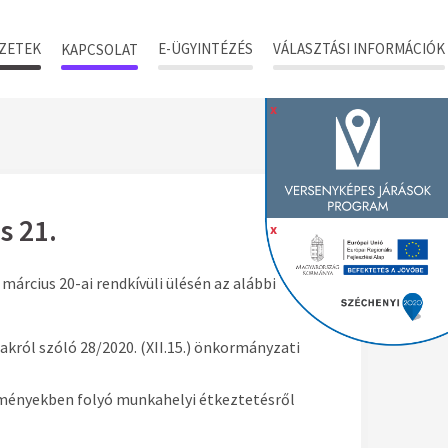
ZETEK
E-ÜGYINTÉZÉS
VÁLASZTÁSI INFORMÁCIÓK
KAPCSOLAT
x
s 21.
x
árcius 20-ai rendkívüli ülésén az alábbi
jakról szóló 28/2020. (XII.15.) önkormányzati
ézményekben folyó munkahelyi étkeztetésről