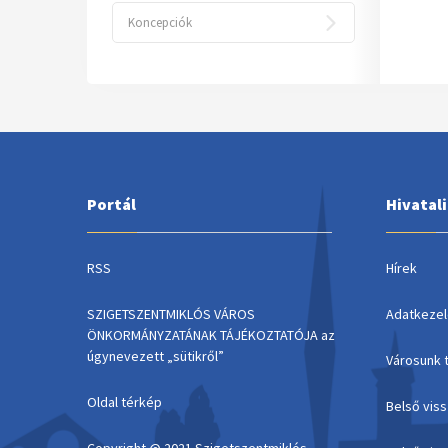
Koncepciók
Portál
Hivatal
RSS
Hírek
SZIGETSZENTMIKLÓS VÁROS
Adatkezel
ÖNKORMÁNYZATÁNAK TÁJÉKOZTATÓJA az
úgynevezett „sütikről”
Városunk 
Oldal térkép
Belső vis