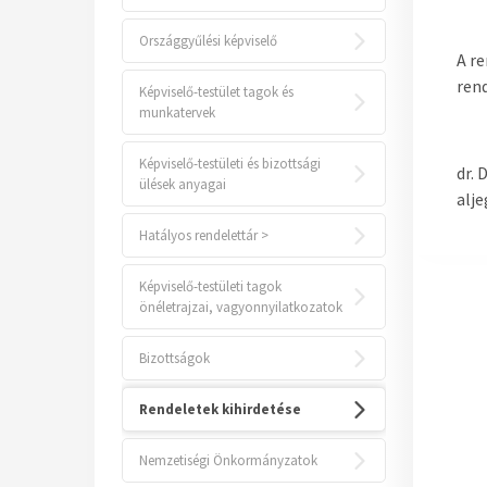
Országgyűlési képviselő
A re
ren
Képviselő-testület tagok és
munkatervek
Képviselő-testületi és bizottsági
dr. 
ülések anyagai
alj
Hatályos rendelettár >
Képviselő-testületi tagok
önéletrajzai, vagyonnyilatkozatok
Bizottságok
Rendeletek kihirdetése
Nemzetiségi Önkormányzatok