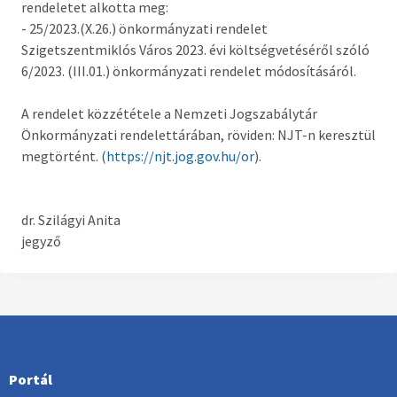
rendeletet alkotta meg:
Országgyűlési képviselő
- 25/2023.(X.26.) önkormányzati rendelet
Szigetszentmiklós Város 2023. évi költségvetéséről szóló
Képviselő-testület tagok és munkatervek
6/2023. (III.01.) önkormányzati rendelet módosításáról.
Képviselő-testületi és bizottsági ülések
anyagai
A rendelet közzététele a Nemzeti Jogszabálytár
Önkormányzati rendelettárában, röviden: NJT-n keresztül
Hatályos rendelettár >
megtörtént. (
https://njt.jog.gov.hu/or
).
Képviselő-testületi tagok önéletrajzai,
vagyonnyilatkozatok
dr. Szilágyi Anita
jegyző
Bizottságok
Rendeletek kihirdetése
Nemzetiségi Önkormányzatok
Koncepciók
Portál