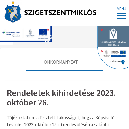
MENÜ
x
x
Főoldal
x
ÖNKORMÁNYZAT
Polgármester
Rendeletek kihirdetése 2023.
Alpolgármester
október 26.
Jegyző
Tájékoztatom a Tisztelt Lakosságot, hogy a Képviselő-
Aljegyző
testület 2023. október 25-ei rendes ülésén az alábbi