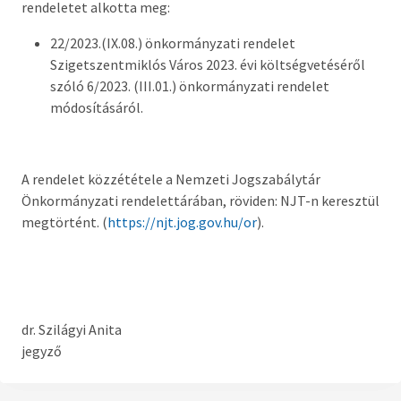
rendeletet alkotta meg:
Országgyűlési képviselő
22/2023.(IX.08.) önkormányzati rendelet
Képviselő-testület tagok és munkatervek
Szigetszentmiklós Város 2023. évi költségvetéséről
szóló 6/2023. (III.01.) önkormányzati rendelet
Képviselő-testületi és bizottsági ülések
módosításáról.
anyagai
Hatályos rendelettár >
A rendelet közzététele a Nemzeti Jogszabálytár
Képviselő-testületi tagok önéletrajzai,
Önkormányzati rendelettárában, röviden: NJT-n keresztül
vagyonnyilatkozatok
megtörtént. (
https://njt.jog.gov.hu/or
).
Bizottságok
Rendeletek kihirdetése
dr. Szilágyi Anita
Nemzetiségi Önkormányzatok
jegyző
Koncepciók