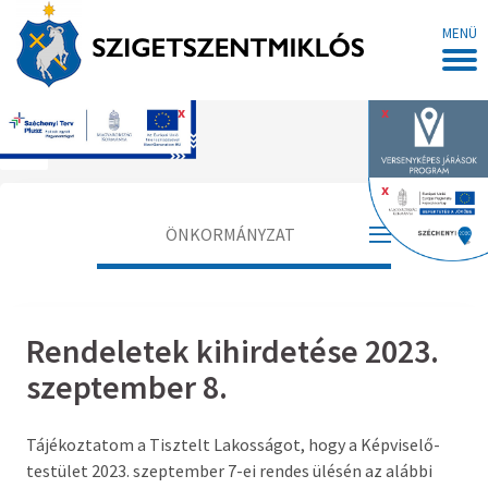
MENÜ
x
x
Főoldal
x
ÖNKORMÁNYZAT
Polgármester
Rendeletek kihirdetése 2023.
Alpolgármester
szeptember 8.
Jegyző
Tájékoztatom a Tisztelt Lakosságot, hogy a Képviselő-
Aljegyző
testület 2023. szeptember 7-ei rendes ülésén az alábbi