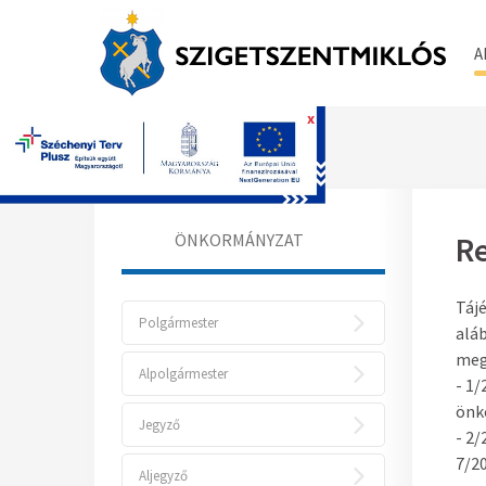
A
x
Főoldal
ÖNKORMÁNYZAT
Re
Tájé
Polgármester
alá
meg
Alpolgármester
- 1/
önk
Jegyző
- 2/
7/20
Aljegyző