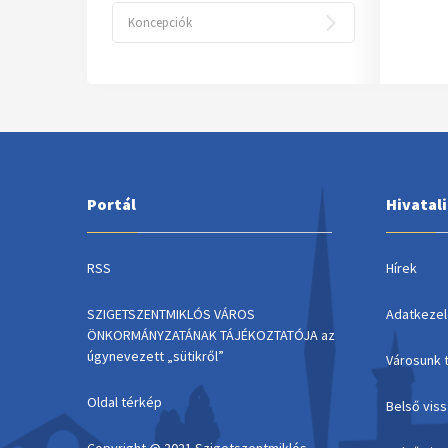
Koncepciók
Portál
Hivatal
RSS
Hírek
SZIGETSZENTMIKLÓS VÁROS
Adatkezel
ÖNKORMÁNYZATÁNAK TÁJÉKOZTATÓJA az
úgynevezett „sütikről”
Városunk 
Oldal térkép
Belső vis