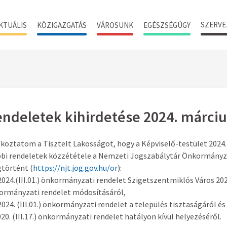
SZERVE
KTUÁLIS
KÖZIGAZGATÁS
VÁROSUNK
EGÉSZSÉGÜGY
ndeletek kihirdetése 2024. márciu
koztatom a Tisztelt Lakosságot, hogy a Képviselő-testület 2024.
bbi rendeletek közzététele a Nemzeti Jogszabálytár Önkormányza
történt (
https://njt.jog.gov.hu/or
):
2024.(III.01.) önkormányzati rendelet Szigetszentmiklós Város 2023.
ormányzati rendelet módosításáról,
2024. (III.01.) önkormányzati rendelet a település tisztaságáról é
20. (III.17.) önkormányzati rendelet hatályon kívül helyezéséről.