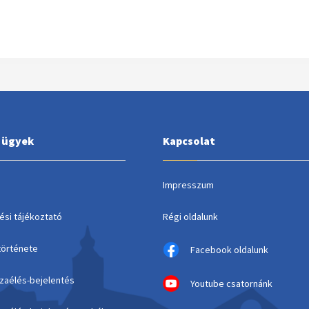
i ügyek
Kapcsolat
Impresszum
ési tájékoztató
Régi oldalunk
története
Facebook oldalunk
szaélés-bejelentés
Youtube csatornánk