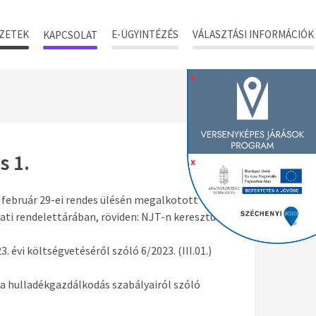
ZETEK
E-ÜGYINTÉZÉS
VÁLASZTÁSI INFORMÁCIÓK
KAPCSOLAT
x
s 1.
x
 február 29-ei rendes ülésén megalkotott
ti rendelettárában, röviden: NJT-n keresztül
 évi költségvetéséről szóló 6/2023. (III.01.)
s a hulladékgazdálkodás szabályairól szóló