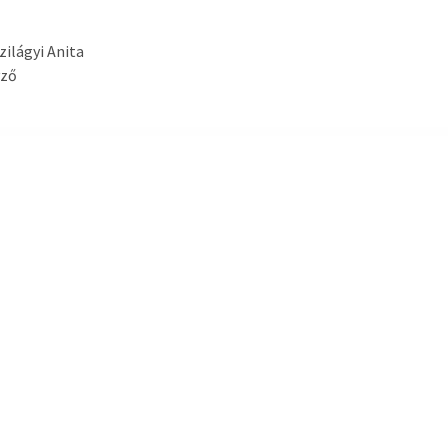
Szilágyi Anita
yző