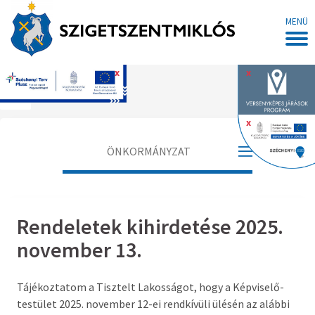
MENÜ
x
x
Főoldal
x
ÖNKORMÁNYZAT
Polgármester
Rendeletek kihirdetése 2025.
Alpolgármester
november 13.
Jegyző
Tájékoztatom a Tisztelt Lakosságot, hogy a Képviselő-
Aljegyző
testület 2025. november 12-ei rendkívüli ülésén az alábbi