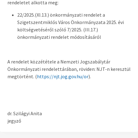
rendeletet alkotta meg:
Országgyűlési képviselő
22/2025.(XI.13.) önkormányzati rendelet a
Képviselő-testület tagok és munkatervek
Szigetszentmiklós Város Önkormányzata 2025. évi
költségvetéséről szóló 7/2025. (III.17.)
Képviselő-testületi és bizottsági ülések
önkormányzati rendelet módosításáról
anyagai
Hatályos rendelettár >
A rendelet közzététele a Nemzeti Jogszabálytár
Képviselő-testületi tagok önéletrajzai,
Önkormányzati rendelettárában, röviden: NJT-n keresztül
vagyonnyilatkozatok
megtörtént. (
https://njt.jog.gov.hu/or
).
Bizottságok
Rendeletek kihirdetése
dr. Szilágyi Anita
Nemzetiségi Önkormányzatok
jegyző
Koncepciók