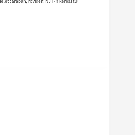
elettárában, röviden: NJT-n keresztül