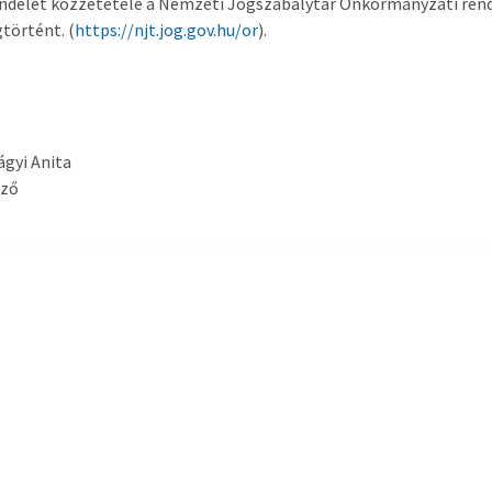
endelet közzététele a Nemzeti Jogszabálytár Önkormányzati rend
történt. (
https://njt.jog.gov.hu/or
).
ágyi Anita
yző