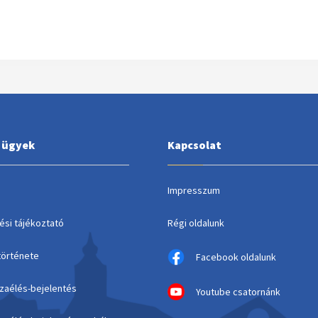
i ügyek
Kapcsolat
Impresszum
ési tájékoztató
Régi oldalunk
története
Facebook oldalunk
szaélés-bejelentés
Youtube csatornánk