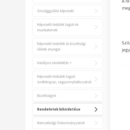
A r
meg
Országgyűlési képviselő
Képviselő-testület tagok és
munkatervek
Szil
Képviselő-testületi és bizottsági
ülések anyagai
jeg
Hatályos rendelettár >
Képviselő-testületi tagok
önéletrajzai, vagyonnyilatkozatok
Bizottságok
Rendeletek kihirdetése
Nemzetiségi Önkormányzatok