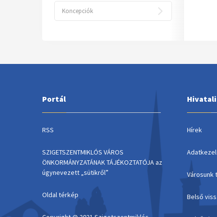
Koncepciók
Portál
Hivatal
RSS
Hírek
SZIGETSZENTMIKLÓS VÁROS
Adatkezel
ÖNKORMÁNYZATÁNAK TÁJÉKOZTATÓJA az
úgynevezett „sütikről”
Városunk 
Oldal térkép
Belső vis