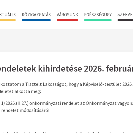
SZERVE
KTUÁLIS
KÖZIGAZGATÁS
VÁROSUNK
EGÉSZSÉGÜGY
ndeletek kihirdetése 2026. február
koztatom a Tisztelt Lakosságot, hogy a Képviselő-testület 2026. 
deletet alkotta meg:
1/2026.(II.27.) önkormányzati rendelet az Önkormányzat vagyonár
rendelet módosításáról.