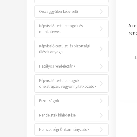
Országgyűlési képviselő
A re
Képviselő-testület tagok és
munkatervek
ren
Képviselő-testületi és bizottsági
ülések anyagai
Hatályos rendelettár >
Képviselő-testületi tagok
önéletrajzai, vagyonnyilatkozatok
Bizottságok
Rendeletek kihirdetése
Nemzetiségi Önkormányzatok