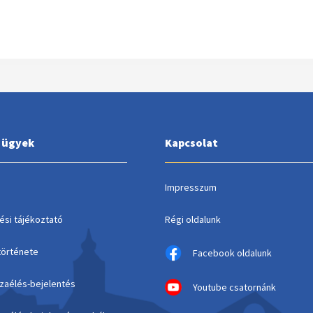
i ügyek
Kapcsolat
Impresszum
ési tájékoztató
Régi oldalunk
története
Facebook oldalunk
szaélés-bejelentés
Youtube csatornánk