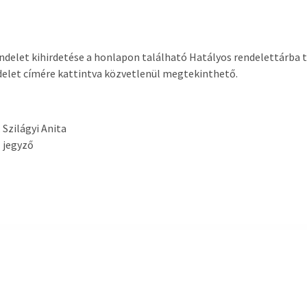
ndelet kihirdetése a honlapon található Hatályos rendelettárba 
delet címére kattintva közvetlenül megtekinthető.
Szilágyi Anita
jegyző