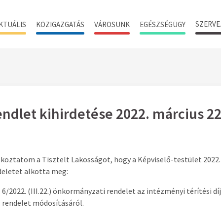
SZERVE
KTUÁLIS
KÖZIGAZGATÁS
VÁROSUNK
EGÉSZSÉGÜGY
ndlet kihirdetése 2022. március 22
koztatom a Tisztelt Lakosságot, hogy a Képviselő-testület 2022. m
deletet alkotta meg:
6/2022. (III.22.) önkormányzati rendelet az intézményi térítési dí
rendelet módosításáról.