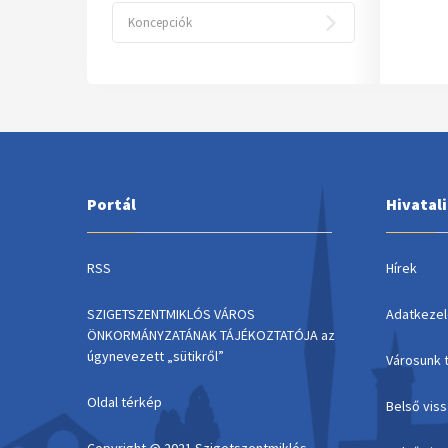
Koncepciók
Portál
Hivatal
RSS
Hírek
SZIGETSZENTMIKLÓS VÁROS
Adatkezel
ÖNKORMÁNYZATÁNAK TÁJÉKOZTATÓJA az
úgynevezett „sütikről”
Városunk 
Oldal térkép
Belső vis