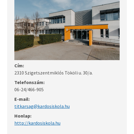
Középiskolák
Pedagógiai Szakszolgálat
Szigetszentmiklósi Tankerületi Központ
Cím:
2310 Szigetszentmiklós Tököli u. 30/a.
Telefonszám:
06-24/466-905
E-mail:
titkarsag@kardosiskola.hu
Honlap:
http://kardosiskola.hu