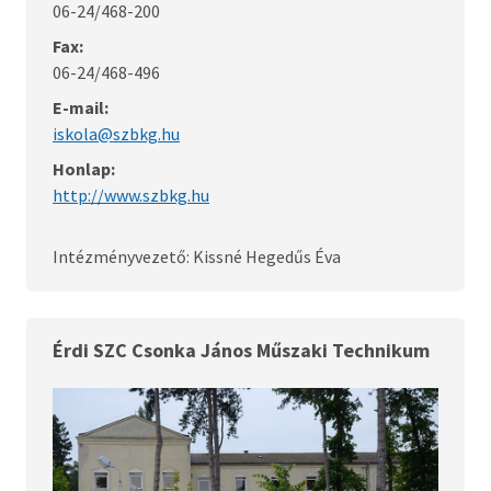
06-24/468-200
Fax:
06-24/468-496
E-mail:
iskola@szbkg.hu
Honlap:
http://www.szbkg.hu
Intézményvezető: Kissné Hegedűs Éva
Érdi SZC Csonka János Műszaki Technikum