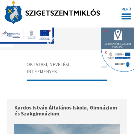
MENÜ
x
x
Főoldal
x
OKTATÁSI, NEVELÉSI
INTÉZMÉNYEK
Intézmények
Általános Iskolák
Kardos István Általános Iskola, Gimnázium
és Szakgimnázium
Óvodák
Bölcsődék