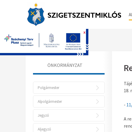
A
x
Főoldal
ÖNKORMÁNYZAT
Re
Táj
Polgármester
18. 
Alpolgármester
-
11/
Jegyző
A re
ren
Aljegyző