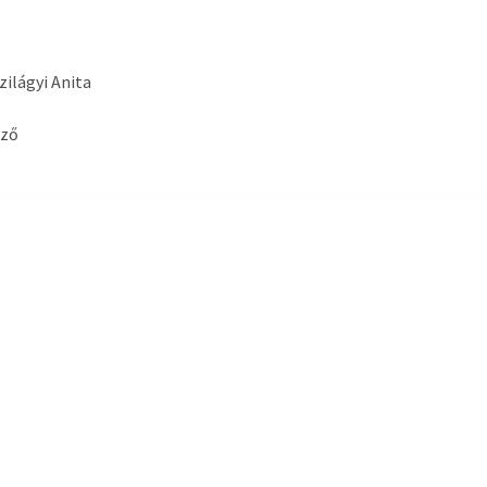
Szilágyi Anita
yző