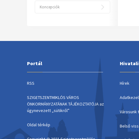
Koncepciók
Portál
Hivatal
RSS
Hírek
SZIGETSZENTMIKLÓS VÁROS
Adatkezel
ÖNKORMÁNYZATÁNAK TÁJÉKOZTATÓJA az
úgynevezett „sütikről”
Városunk 
Oldal térkép
Belső vis