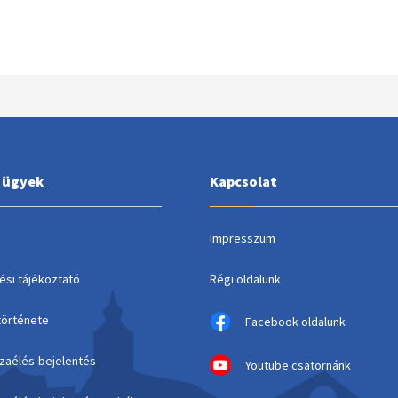
i ügyek
Kapcsolat
Impresszum
ési tájékoztató
Régi oldalunk
története
Facebook oldalunk
szaélés-bejelentés
Youtube csatornánk