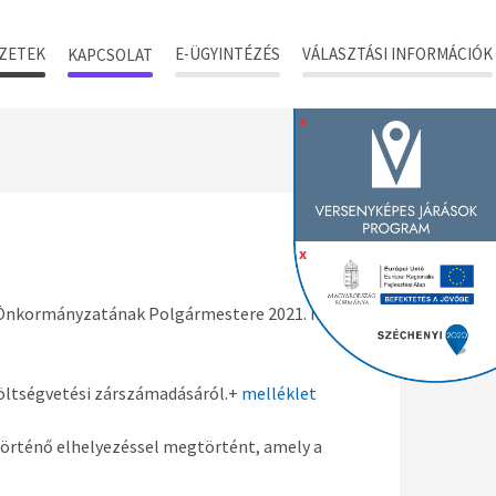
ZETEK
E-ÜGYINTÉZÉS
VÁLASZTÁSI INFORMÁCIÓK
KAPCSOLAT
x
x
s Önkormányzatának Polgármestere 2021. május
öltségvetési zárszámadásáról.+
melléklet
örténő elhelyezéssel megtörtént, amely a