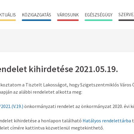
SZERVE
KTUÁLIS
KÖZIGAZGATÁS
VÁROSUNK
EGÉSZSÉGÜGY
ndelet kihirdetése 2021.05.19.
ékoztatom a Tisztelt Lakosságot, hogy Szigetszentmiklós Váro
napján az alábbi rendeletet alkotta meg:
2021.(V.19.)
önkormányzati rendelet az önkormányzat 2020. évi k
ndelet kihirdetése a honlapon található
Hatályos rendelettárba
t
delet címére kattintva közvetlenül megtekinthető.