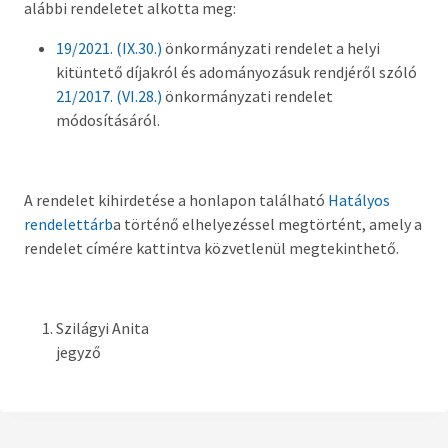
alábbi rendeletet alkotta meg:
Országgyűlési képviselő
19/2021. (IX.30.)
önkormányzati rendelet a helyi
Képviselő-testület tagok és munkatervek
kitüntető díjakról és adományozásuk rendjéről szóló
21/2017. (VI.28.)
önkormányzati rendelet
Képviselő-testületi és bizottsági ülések
módosításáról.
anyagai
Hatályos rendelettár >
A rendelet kihirdetése a honlapon található
Hatályos
Képviselő-testületi tagok önéletrajzai,
rendelettárb
a történő elhelyezéssel megtörtént, amely a
vagyonnyilatkozatok
rendelet címére kattintva közvetlenül megtekinthető.
Bizottságok
Szilágyi Anita
Rendeletek kihirdetése
jegyző
Nemzetiségi Önkormányzatok
Koncepciók