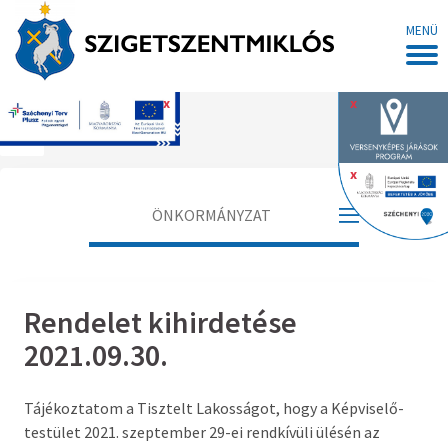
MENÜ
x
x
Főoldal
x
ÖNKORMÁNYZAT
Polgármester
Rendelet kihirdetése
Alpolgármester
2021.09.30.
Jegyző
Tájékoztatom a Tisztelt Lakosságot, hogy a Képviselő-
Aljegyző
testület 2021. szeptember 29-ei rendkívüli ülésén az