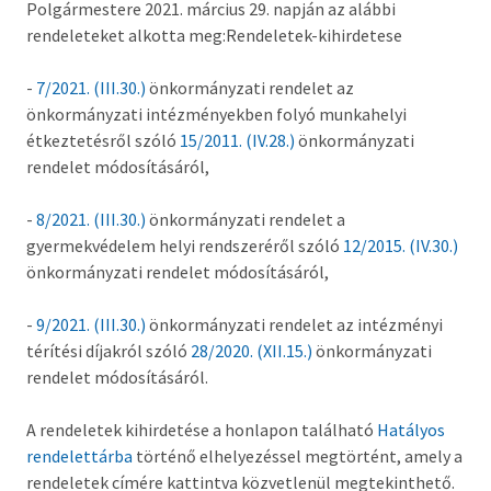
Polgármestere 2021. március 29. napján az alábbi
Országgyűlési képviselő
rendeleteket alkotta meg:Rendeletek-kihirdetese
Képviselő-testület tagok és munkatervek
-
7/2021. (III.30.)
önkormányzati rendelet az
Képviselő-testületi és bizottsági ülések
önkormányzati intézményekben folyó munkahelyi
anyagai
étkeztetésről szóló
15/2011. (IV.28.)
önkormányzati
rendelet módosításáról,
Hatályos rendelettár >
-
8/2021. (III.30.)
önkormányzati rendelet a
Képviselő-testületi tagok önéletrajzai,
gyermekvédelem helyi rendszeréről szóló
12/2015. (IV.30.)
vagyonnyilatkozatok
önkormányzati rendelet módosításáról,
Bizottságok
-
9/2021. (III.30.)
önkormányzati rendelet az intézményi
térítési díjakról szóló
28/2020. (XII.15.)
önkormányzati
Rendeletek kihirdetése
rendelet módosításáról.
Nemzetiségi Önkormányzatok
A rendeletek kihirdetése a honlapon található
Hatályos
rendelettárba
történő elhelyezéssel megtörtént, amely a
Koncepciók
rendeletek címére kattintva közvetlenül megtekinthető.