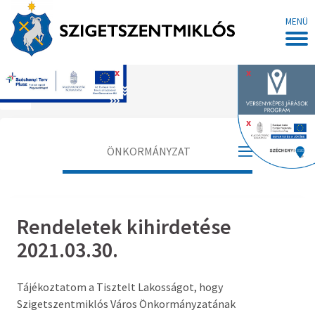
MENÜ
x
x
Főoldal
x
ÖNKORMÁNYZAT
Polgármester
Rendeletek kihirdetése
Alpolgármester
2021.03.30.
Jegyző
Tájékoztatom a Tisztelt Lakosságot, hogy
Aljegyző
Szigetszentmiklós Város Önkormányzatának