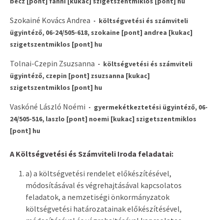
becz [pont] fanni [kukac] szigetszentmiklos [pont] hu
Szokainé Kovács Andrea
- költségvetési és számviteli
ügyintéző, 06-24/505-618, szokaine [pont] andrea [kukac]
szigetszentmiklos [pont] hu
Tolnai-Czepin Zsuzsanna
- költségvetési és számviteli
ügyintéző, czepin [pont] zsuzsanna [kukac]
szigetszentmiklos [pont] hu
Vaskóné László Noémi
- gyermekétkeztetési ügyintéző, 06-
24/505-516, laszlo [pont] noemi [kukac] szigetszentmiklos
[pont] hu
A Költségvetési és Számviteli Iroda feladatai:
a) a költségvetési rendelet előkészítésével,
módosításával és végrehajtásával kapcsolatos
feladatok, a nemzetiségi önkormányzatok
költségvetési határozatainak előkészítésével,