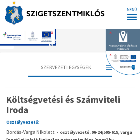
MENÜ
x
x
Főoldal
x
SZERVEZETI EGYSÉGEK
Pénzügyi Osztály
Költségvetési és Számviteli
Pénzügyi Iroda
Iroda
Költségvetési és Számviteli Iroda
Osztályvezető:
Bordás-Varga Nikolett
- osztályvezető, 06-24/505-615, varga
[pont] nikolett [kukac] szigetszentmiklos [pont] hu