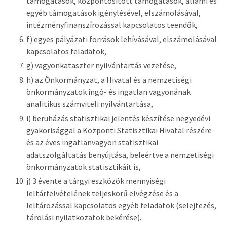
támogatások, központosított támogatások, állami és
egyéb támogatások igénylésével, elszámolásával,
intézményfinanszírozással kapcsolatos teendők,
f) egyes pályázati források lehívásával, elszámolásával
kapcsolatos feladatok,
g) vagyonkataszter nyilvántartás vezetése,
h) az Önkormányzat, a Hivatal és a nemzetiségi
önkormányzatok ingó- és ingatlan vagyonának
analitikus számviteli nyilvántartása,
i) beruházás statisztikai jelentés készítése negyedévi
gyakorisággal a Központi Statisztikai Hivatal részére
és az éves ingatlanvagyon statisztikai
adatszolgáltatás benyújtása, beleértve a nemzetiségi
önkormányzatok statisztikáit is,
j) 3 évente a tárgyi eszközök mennyiségi
leltárfelvételének teljeskörű elvégzése és a
leltározással kapcsolatos egyéb feladatok (selejtezés,
tárolási nyilatkozatok bekérése).