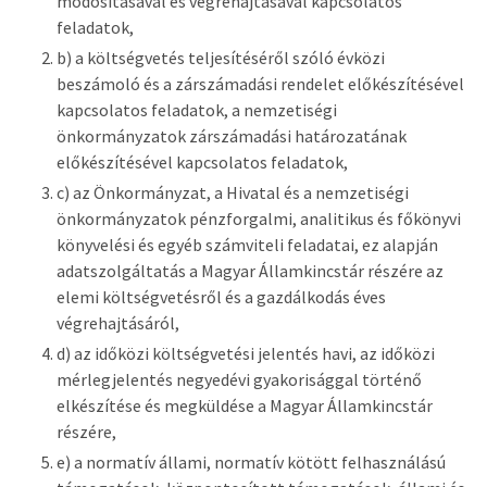
módosításával és végrehajtásával kapcsolatos
feladatok,
b) a költségvetés teljesítéséről szóló évközi
beszámoló és a zárszámadási rendelet előkészítésével
kapcsolatos feladatok, a nemzetiségi
önkormányzatok zárszámadási határozatának
előkészítésével kapcsolatos feladatok,
c) az Önkormányzat, a Hivatal és a nemzetiségi
önkormányzatok pénzforgalmi, analitikus és főkönyvi
könyvelési és egyéb számviteli feladatai, ez alapján
adatszolgáltatás a Magyar Államkincstár részére az
elemi költségvetésről és a gazdálkodás éves
végrehajtásáról,
d) az időközi költségvetési jelentés havi, az időközi
mérlegjelentés negyedévi gyakorisággal történő
elkészítése és megküldése a Magyar Államkincstár
részére,
e) a normatív állami, normatív kötött felhasználású