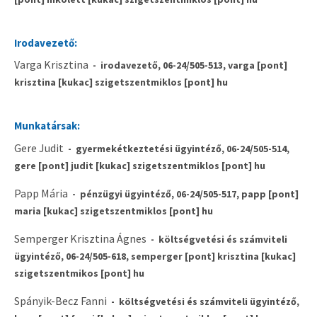
Irodavezető:
Varga Krisztina
- irodavezető, 06-24/505-513, varga [pont]
krisztina [kukac] szigetszentmiklos [pont] hu
Munkatársak:
Gere Judit
- gyermekétkeztetési ügyintéző, 06-24/505-514,
gere [pont] judit [kukac] szigetszentmiklos [pont] hu
Papp Mária
- pénzügyi ügyintéző, 06-24/505-517, papp [pont]
maria [kukac] szigetszentmiklos [pont] hu
Semperger Krisztina Ágnes
- költségvetési és számviteli
ügyintéző, 06-24/505-618, semperger [pont] krisztina [kukac]
szigetszentmikos [pont] hu
Spányik-Becz Fanni
- költségvetési és számviteli ügyintéző,