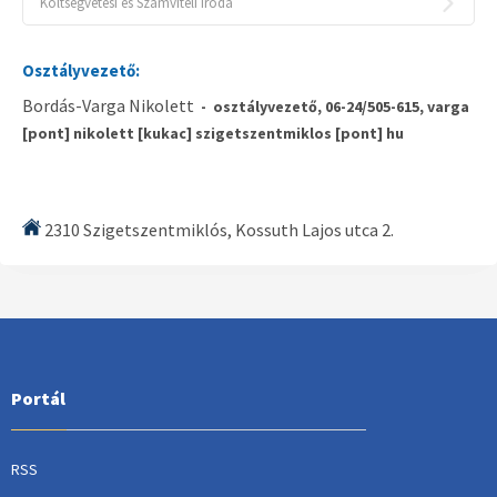
Költségvetési és Számviteli Iroda
Pénzügyi Osztály
Szervezési Osztály
Osztályvezető:
Bordás-Varga Nikolett
- osztályvezető, 06-24/505-615, varga
Városgazdálkodási Osztály
[pont] nikolett [kukac] szigetszentmiklos [pont] hu
Szervezeti egységhez nem tartozó
munkatársak
2310 Szigetszentmiklós, Kossuth Lajos utca 2.
Portál
RSS