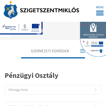
MENÜ
x
x
Főoldal
x
SZERVEZETI EGYSÉGEK
Jegyző
Pénzügyi Osztály
Aljegyző
Adóügyi Osztály
Pénzügyi Iroda
Hatósági Osztály