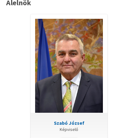
Alelnök
Szociális és Egészségügyi
Bizottság
Tulajdonosi és Környezetvédelmi
Bizottság
ARCHÍVUM
Buckai-, Lakihegyi és Északi Városrészek
Fejlesztési Bizottsága (2022.09.07-ig)
Ifjúsági és Sport Bizottság (2022.09.07-ig)
Köznevelési, Kulturális és Társadalmi
Kapcsolatok Bizottsága (2022.09.07-ig)
Társadalmi Kapcsolatok Bizottság
Szabó József
(2024.11.18-ig)
Képviselő