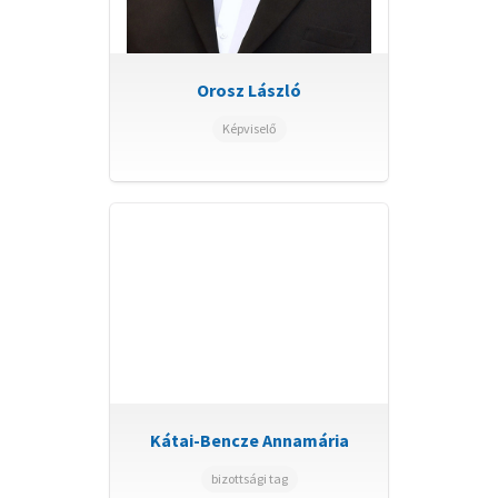
Orosz László
Képviselő
Kátai-Bencze Annamária
bizottsági tag