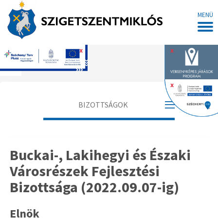
MENÜ
x
x
Főoldal
x
BIZOTTSÁGOK
Gazdasági Bizottság
Buckai-, Lakihegyi és Északi
Közbeszerzési Bizottság
Városrészek Fejlesztési
Kulturális, Oktatási és Sport Bizottság
Bizottsága (2022.09.07-ig)
Pénzügyi Bizottság
Elnök