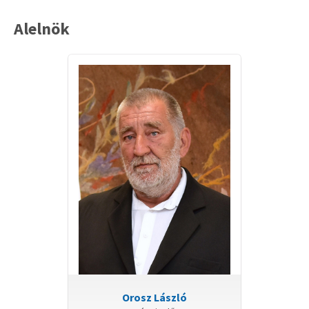
Szociális és Egészségügyi Bizottság
Alelnök
Tulajdonosi és Környezetvédelmi
Bizottság
ARCHÍVUM
Buckai-, Lakihegyi és Északi
Városrészek Fejlesztési
Bizottsága (2022.09.07-ig)
Ifjúsági és Sport Bizottság (2022.09.07-ig)
Köznevelési, Kulturális és Társadalmi
Kapcsolatok Bizottsága (2022.09.07-ig)
Társadalmi Kapcsolatok Bizottság
(2024.11.18-ig)
Orosz László